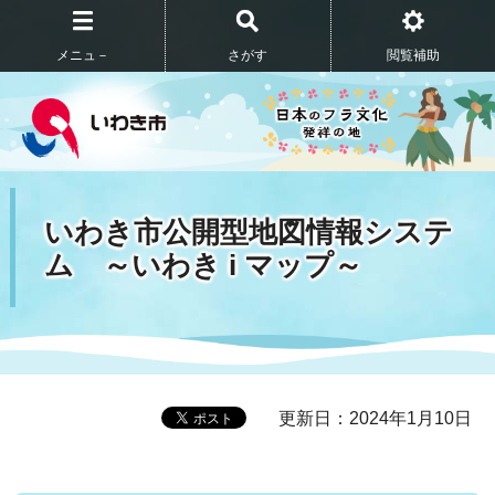
メニュ－
さがす
閲覧補助
いわき市公開型地図情報システ
ム ～いわき i マップ～
更新日：2024年1月10日