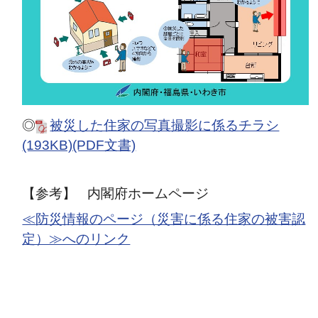
◎
被災した住家の写真撮影に係るチラシ
(193KB)(PDF文書)
【参考】
内閣府ホームページ
≪
防災情報のページ（災害に係る住家の被害認
定）≫へのリンク