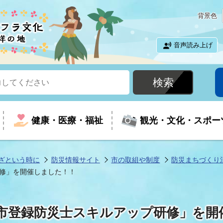
背景色
音声読み上げ
健康・医療・福祉
観光・文化・スポー
ざという時に
防災情報サイト
市の取組や制度
防災まちづくり
修」を開催しました！！
という時に
て
イベントの案内
振興
室
届出・証明
教育
児童福祉
外国人観光客向けページ
廃棄物
フラシティいわき
市登録防災士スキルアップ研修」を開
ナンバー
包括ケア(介護予防等)
ルコース
・介護
住まい・生活・相談
福祉事業者向け情報
歴史・文化
都市計画・開発・建築
広聴