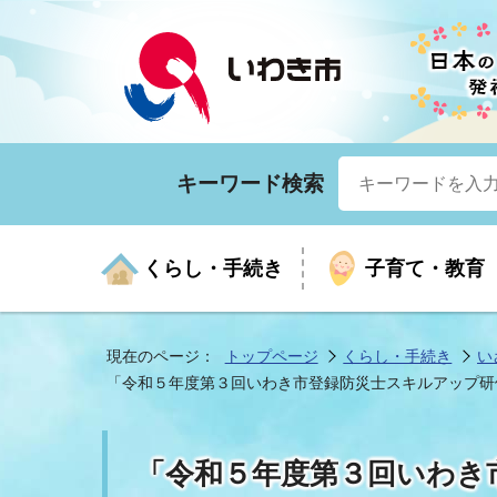
キーワード検索
くらし・手続き
子育て・教育
現在のページ：
トップページ
くらし・手続き
い
「令和５年度第３回いわき市登録防災士スキルアップ研
くらしの手続きガイド
生涯学習
医療
お知らせ
入札・契約
市の紹介
いざ
子育
健康
年間
産業
市長
「令和５年度第３回いわき
年金・保険
高齢者福祉・介護
目的から探す
企業立地
市の統計
マイ
地域
モデ
福祉
広報