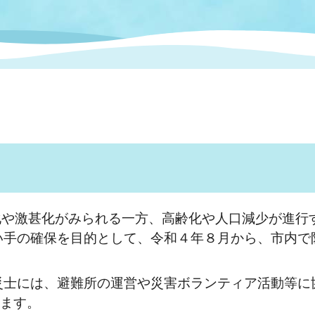
情報
関連情報
管理者
計画
移住・定住
新型コロナウイルス感染
教育旅行
除染事業
行政改革
福祉
設ページ
き市立美術館
制度
監査
・労働
産業
会など
いわき市広告事業
プンデータ・活用事例
化や激甚化がみられる一方、高齢化や人口減少が進行
市民意見募集(パブリック
委員会
い手の確保を目的として、令和４年８月から、市内で
メント)
士には、避難所の運営や災害ボランティア活動等に協
局
施設案内
います。