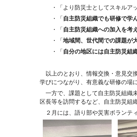
・「より防災士としてスキルアッ
・「
自主防災組織でも研修で学
・「
自主防災組織への加入を考
・「
地域間、世代間での課題が
・「
自分の地区には自主防災組
以上のとおり、情報交換・意見交換
学びにつながり、有意義な研修の場
一方で、課題として自主防災組織未
区長等を訪問するなど、自主防災組
２月には、語り部や災害ボランティ