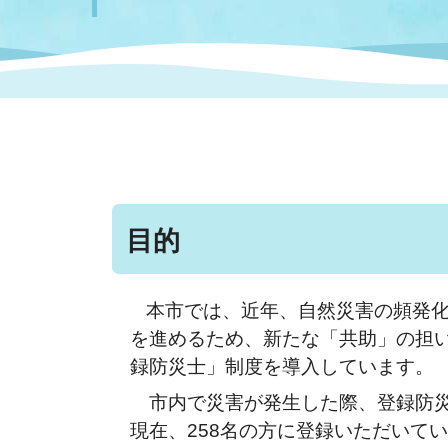
まちづくり
スポーツ
保健・衛生
職員
地域
施設
指定
行政
福祉に関するその他の情報
地域
いわき市女性活躍推進ポータ
いわき市へのアクセス
公売
いわ
市の
雇用
ルサイト
市議会
審議
目的
電子サービス
オー
本市では、近年、自然災害の頻発
監査委員
農業
を進めるため、新たな「共助」の担
録防災士」制度を導入しています。
市内で災害が発生した際、登録防災
ご意見・ご質問
水道
現在、258名の方に登録いただいて