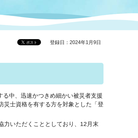
症特
人権・男女共同参画
国際・国内交流
環境法令等に基づく届出
公有財産
医療センター
登録日：2024年1月9日
情報公開・個人情報保護
選挙
選挙管理委員会
する中、迅速かつきめ細かい被災者支援
コ
市制施行周年関連情報
防災士資格を有する方を対象とした「登
力いただくこととしており、12月末
組織一覧