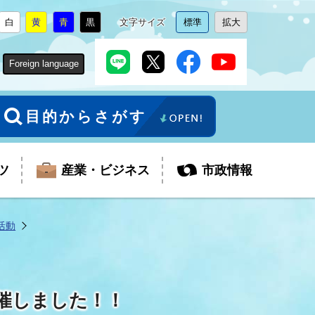
白
黄
青
黒
文字サイズ
標準
拡大
背
に
背
に
背
に
背
に
文
に
文
に
景
変
景
変
景
変
景
変
字
変
字
変
色
更
色
更
色
更
色
更
サ
更
サ
更
Foreign language
を
を
を
を
イ
イ
ズ
ズ
を
を
目的からさがす
ツ
産業・ビジネス
市政情報
活動
税金
教育委員会
障がい者福祉
観光スポット
支払・請求
ふるさと寄附金
催しました！！
ごみ・環境
生活保護
芸術
企業支援・起業支援
財政