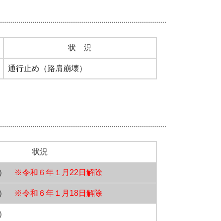
状 況
通行止め（路肩崩壊）
状況
堀）
※令和６年１月22日解除
落）
※令和６年１月18日解除
）