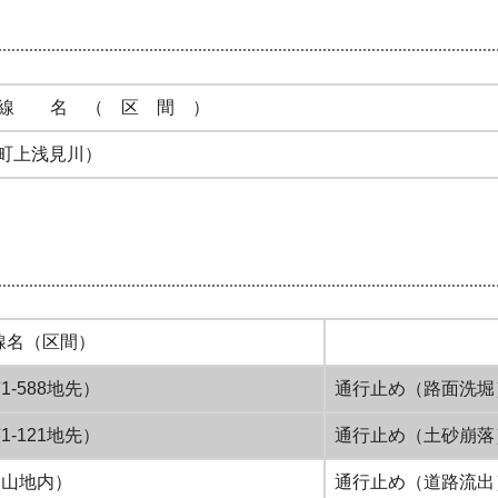
線 名 （ 区 間 ）
町上浅見川）
線名（区間）
-588地先）
通行止め（路面洗
-121地先）
通行止め（土砂崩
関山地内）
通行止め（道路流出