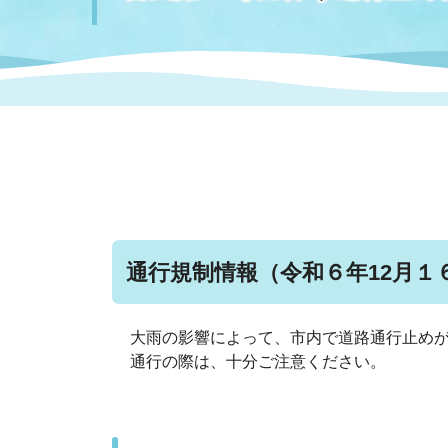
まちづくり
スポーツ
保健・衛生
職員
地域
施設
指定
行政
福祉に関するその他の情報
地域
いわき市女性活躍推進ポータ
いわき市へのアクセス
公売
いわ
市の
雇用
ルサイト
市議会
審議
電子サービス
オー
通行規制情報（令和６年12月１
監査委員
農業
大雨の影響によって、市内で道路通行止め
通行の際は、十分ご注意ください。
ご意見・ご質問
水道