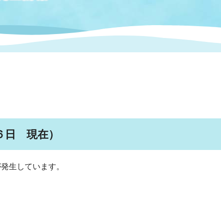
情報
関連情報
管理者
計画
移住・定住
新型コロナウイルス感染
教育旅行
除染事業
行政改革
福祉
設ページ
き市立美術館
制度
監査
・労働
産業
会など
いわき市広告事業
プンデータ・活用事例
６日 現在）
市民意見募集(パブリック
委員会
が発生しています。
メント)
局
施設案内