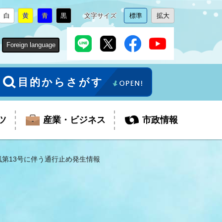
白
黄
青
黒
文字サイズ
標準
拡大
背
に
背
に
背
に
背
に
文
に
文
に
景
変
景
変
景
変
景
変
字
変
字
変
色
更
色
更
色
更
色
更
サ
更
サ
更
Foreign language
を
を
を
を
イ
イ
ズ
ズ
を
を
目的からさがす
ツ
産業・ビジネス
市政情報
風第13号に伴う通行止め発生情報
報
税金
教育委員会
障がい者福祉
観光スポット
支払・請求
ふるさと寄附金
ごみ・環境
生活保護
芸術
企業支援・起業支援
財政