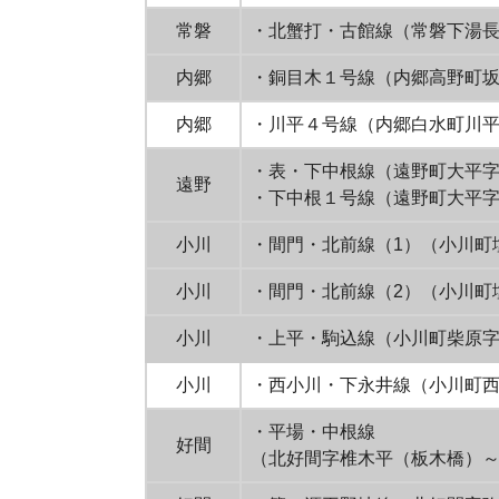
常磐
・北蟹打・古館線（常磐下湯
内郷
・銅目木１号線（内郷高野町
内郷
・川平４号線（内郷白水町川
・表・下中根線（遠野町大平
遠野
・下中根１号線（遠野町大平
小川
・間門・北前線（1）（小川町
小川
・間門・北前線（2）（小川町
小川
・上平・駒込線（小川町柴原字岩
小川
・西小川・下永井線（小川町西小
・平場・中根線
好間
（北好間字椎木平（板木橋）