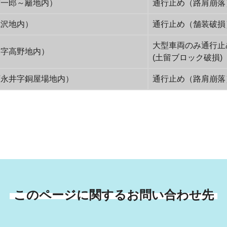
弥一郎～籬地内）
通行止め（路肩崩
成沢地内）
通行止め（舗装破
大型車両のみ通行止
戸字高野地内）
(土留ブロック破
下永井字銅屋場地内）
通行止め（路肩崩
このページに関するお問い合わせ先