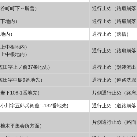
長谷町町下～勝善）
通行止め（路肩崩
坂下地内）
通行止め（路肩崩
平地内）
通行止め（落橋）
字上中根地内）
通行止め（路肩崩
字上中根地内）
塩田字上ノ前37番地先）
通行止め（舗装流出
塩田字中島9番地先）
通行止め（道路洗
下108-1番地先）
片側通行止め（路肩
川字五郎兵衛釜1-132番地先)
通行止め（道路崩落
片側通行止め（路面
～椎木平集会所方面）