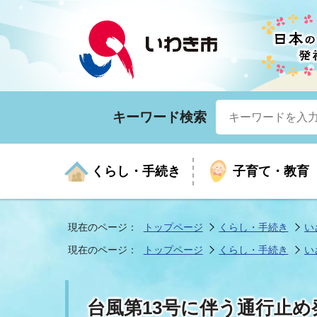
キーワード検索
くらし・手続き
子育て・教育
現在のページ：
トップページ
くらし・手続き
い
現在のページ：
トップページ
くらし・手続き
い
くらしの手続きガイド
生涯学習
医療
お知らせ
入札・契約
市の紹介
いざ
子育
健康
年間
産業
市長
台風第13号に伴う通行止め
年金・保険
高齢者福祉・介護
目的から探す
企業立地
市の統計
マイ
地域
モデ
福祉
広報