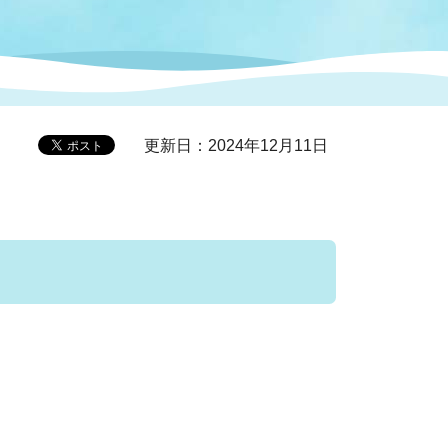
症特
人権・男女共同参画
国際・国内交流
環境法令等に基づく届出
公有財産
医療センター
更新日：2024年12月11日
情報公開・個人情報保護
選挙
選挙管理委員会
コ
市制施行周年関連情報
組織一覧