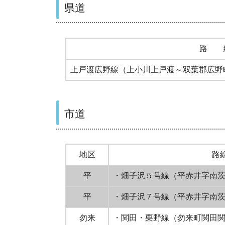
県道
路 
上戸渡広野線（上小川上戸渡～双葉郡広野
市道
地区
路
平
・畑子沢５号線（平赤井字南茨1
平
・畑子沢７号線（平赤井字南茨1
勿来
・関田・栗野線（勿来町関田