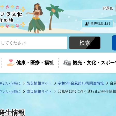
背景色
音声読み上げ
健康・医療・福祉
観光・文化・スポー
ざという時に
防災情報サイト
令和5年台風第13号関連情報
台
ざという時に
防災情報サイト
台風第13号に伴う通行止め発生情
という時に
て
イベントの案内
振興
室
届出・証明
教育
児童福祉
外国人観光客向けページ
廃棄物
フラシティいわき
発生情報
ナンバー
包括ケア(介護予防等)
ルコース
・介護
住まい・生活・相談
福祉事業者向け情報
歴史・文化
都市計画・開発・建築
広聴