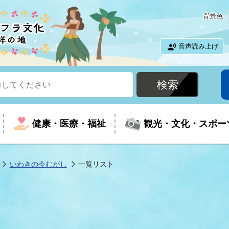
背景色
音声読み上げ
健康・医療・福祉
観光・文化・スポー
いわきの今むがし
一覧リスト
という時に
て
イベントの案内
振興
室
届出・証明
教育
児童福祉
外国人観光客向けページ
廃棄物
フラシティいわき
ナンバー
包括ケア(介護予防等)
ルコース
・介護
住まい・生活・相談
福祉事業者向け情報
歴史・文化
都市計画・開発・建築
広聴