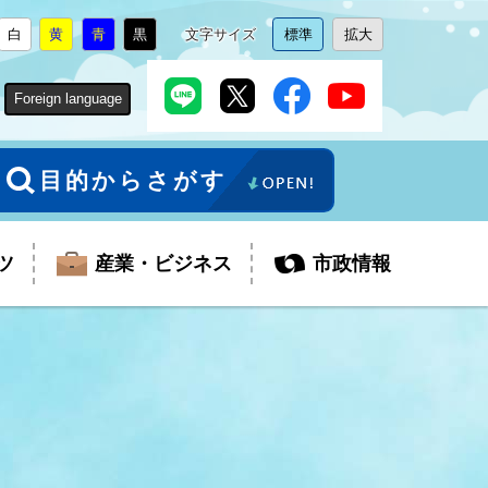
白
黄
青
黒
文字サイズ
標準
拡大
背
に
背
に
背
に
背
に
文
に
文
に
景
変
景
変
景
変
景
変
字
変
字
変
色
更
色
更
色
更
色
更
サ
更
サ
更
Foreign language
を
を
を
を
イ
イ
ズ
ズ
を
を
目的からさがす
ツ
産業・ビジネス
市政情報
税金
教育委員会
障がい者福祉
観光スポット
支払・請求
ふるさと寄附金
ごみ・環境
生活保護
芸術
企業支援・起業支援
財政