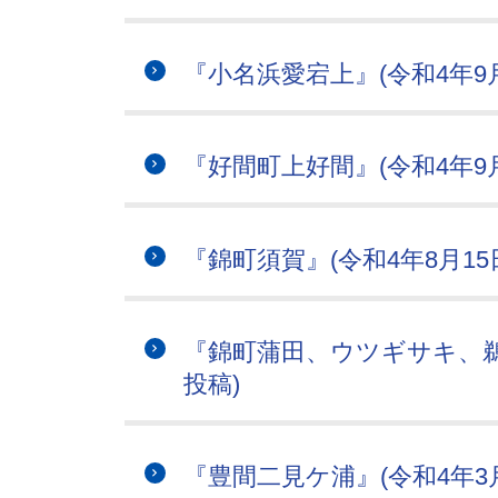
『小名浜愛宕上』(令和4年9月
『好間町上好間』(令和4年9
『錦町須賀』(令和4年8月15
『錦町蒲田、ウツギサキ、鵜ノ
投稿)
『豊間二見ケ浦』(令和4年3月