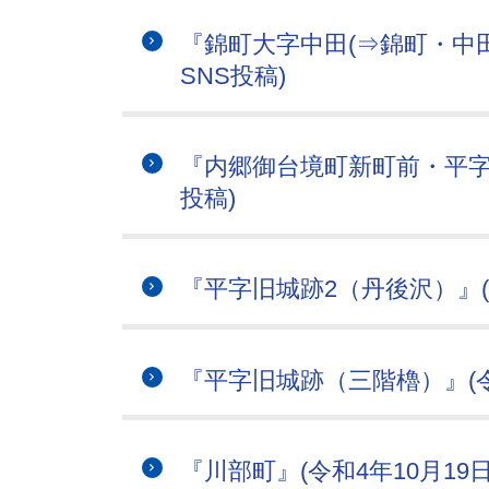
『錦町大字中田(⇒錦町・中田
SNS投稿)
『内郷御台境町新町前・平字新
投稿)
『平字旧城跡2（丹後沢）』(令
『平字旧城跡（三階櫓）』(令
『川部町』(令和4年10月19