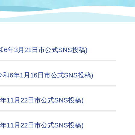
情報
関連情報
管理者
計画
移住・定住
新型コロナウイルス感染
教育旅行
除染事業
行政改革
福祉
設ページ
き市立美術館
制度
監査
6年3月21日市公式SNS投稿)
・労働
産業
会など
いわき市広告事業
和6年1月16日市公式SNS投稿)
プンデータ・活用事例
市民意見募集(パブリック
委員会
11月22日市公式SNS投稿)
メント)
11月22日市公式SNS投稿)
局
施設案内