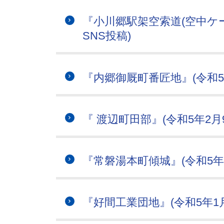
『小川郷駅架空索道(空中ケー
SNS投稿)
『内郷御厩町番匠地』(令和5
『 渡辺町田部』(令和5年2月
『常磐湯本町傾城』(令和5年1
『好間工業団地』(令和5年1月