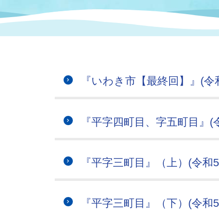
まちづくり
スポーツ
保健・衛生
職員
地域
施設
指定
行政
福祉に関するその他の情報
地域
いわき市女性活躍推進ポータ
いわき市へのアクセス
公売
いわ
市の
『いわき市【最終回】』(令和
雇用
ルサイト
市議会
審議
『平字四町目、字五町目』(令
電子サービス
オー
監査委員
農業
『平字三町目』（上）(令和5年
『平字三町目』（下）(令和5年
ご意見・ご質問
水道