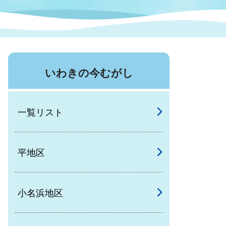
症特
人権・男女共同参画
国際・国内交流
環境法令等に基づく届出
公有財産
医療センター
いわきの今むがし
情報公開・個人情報保護
選挙
一覧リスト
選挙管理委員会
平地区
コ
市制施行周年関連情報
小名浜地区
組織一覧