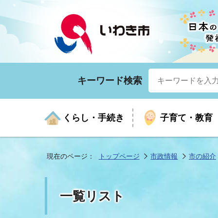
キーワード検索
くらし・手続き
子育て・教育
現在のページ：
トップページ
市政情報
市の紹介
くらしの手続きガイド
生涯学習
医療
お知らせ
入札・契約
市の紹介
いざ
子育
健康
年間
産業
市長
一覧リスト
年金・保険
高齢者福祉・介護
目的から探す
企業立地
市の統計
マイ
地域
モデ
福祉
広報