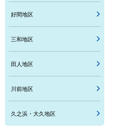
好間地区
三和地区
田人地区
川前地区
久之浜・大久地区