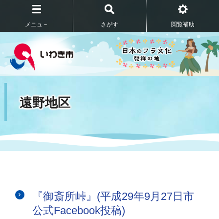
メニュ－
さがす
閲覧補助
遠野地区
『御斎所峠』(平成29年9月27日市
公式Facebook投稿)