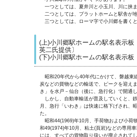
一つとしては、夏井川と小玉川、川に挟ま
二つとしては、プラットホームと駅舎が地
三つとしては、ローマ字で小川郷を書くと、
(上)小川郷駅ホームの駅名表示板
英二氏提供〕
(下)小川郷駅ホームの駅名表示板〔
昭和20年代から40年代にかけて、磐越東
炭などの貨物などの輸送で、ピークを迎えました
き」を水戸－仙台（後に、急行化）で開通
しかし、自動車輸送が普及していくと、鉄道輸
月、急行「いわき」は快速に格下げされ、昭和6
た。
昭和44(1969)年10月、手荷物および
和49(1974)年10月、粘土(頁岩)などの専用
には、すべての貨物取り扱いが廃止されて