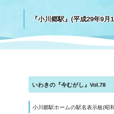
まちづくり
スポーツ
保健・衛生
職員
地域
施設
指定
行政
『小川郷駅』(平成29年9月13
福祉に関するその他の情報
地域
いわき市女性活躍推進ポータ
いわき市へのアクセス
公売
いわ
市の
雇用
ルサイト
市議会
審議
電子サービス
オー
監査委員
農業
いわきの『今むがし』Vol.78
小川郷駅ホームの駅名表示板(昭和
ご意見・ご質問
水道