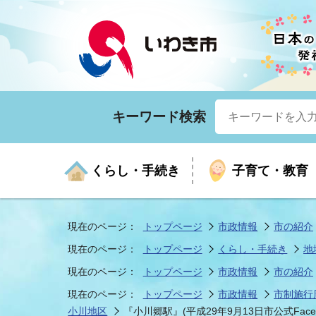
キーワード検索
くらし・手続き
子育て・教育
現在のページ：
トップページ
市政情報
市の紹介
現在のページ：
トップページ
くらし・手続き
地
くらしの手続きガイド
生涯学習
医療
お知らせ
入札・契約
市の紹介
いざ
子育
健康
年間
産業
市長
現在のページ：
トップページ
市政情報
市の紹介
現在のページ：
トップページ
市政情報
市制施行
年金・保険
高齢者福祉・介護
目的から探す
企業立地
市の統計
マイ
地域
モデ
福祉
広報
小川地区
『小川郷駅』(平成29年9月13日市公式Faceb