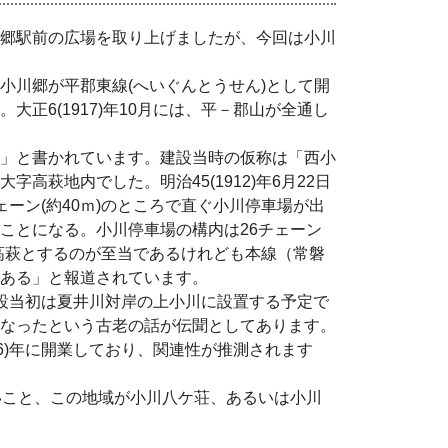
郷駅前の広場を取り上げましたが、今回は小川
－小川郷が平郡東線(へいぐんとうせん)として開
正6(1917)年10月には、平－郡山が全通し
」と書かれています。建設当時の仮称は「西小
高萩地内でした。明治45(1912)年6月22日
ーン(約40ｍ)のところで直ぐ小川停車場が出
ことになる。小川停車場の構内は26チェーン
は高萩とするのが至当であるけれども本線（常磐
ある」と報道されています。
設当初は夏井川対岸の上小川に設置する予定で
なったという古老の話が伝聞としてあります。
916)年に開業しており、関連性が推測されます
こと、この地域が小川八ケ荘、あるいは小川