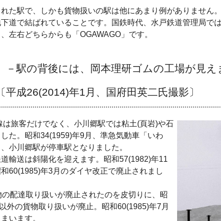
れた駅で、しかも貨物扱いの駅は他にあまり例がありません
下道で結ばれていることです。国鉄時代、水戸鉄道管理局で
左右どちらからも「OGAWAGO」です。
 －駅の背後には、岡本理研ゴムの工場が見えます
平成26(2014)年1月、国府田英二氏撮影〕
線は旅客だけでなく、小川郷駅では粘土(頁岩)や石
。昭和34(1959)年9月、準急気動車「いわ
し、小川郷駅が停車駅となりました。
送は斜陽化を迎えます。昭和57(1982)年11
0(1985)年3月のダイヤ改正で廃止されまし
小荷物の配達取り扱いが廃止されたのを皮切りに、昭
車以外の貨物取り扱いが廃止。昭和60(1985)年7月
しまいます。