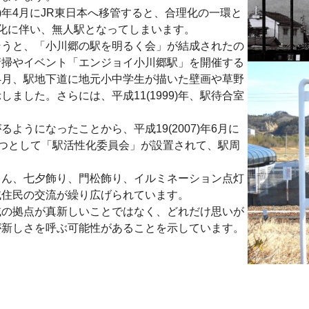
7)年4月にJR東日本へ移管すると、合理化の一環と
TC化に伴い、無人駅となってしまいます。
うと、「小川郷の駅を明るく会」が結成されたの
な駅清掃やイベント「エンジョイ小川郷駅」を開催する
)年4月、駅地下道に地元小中学生が描いた壁画や草野
ました。さらには、平成11(1999)年、駅待合室
うになったことから、平成19(2007)年6月に
一つとして「駅活性化委員会」が設置されて、駅周
ん、七夕飾り、門松飾り、イルミネーション点灯
域住民の交流が繰り広げられています。
の拠点が真新しいことではなく、どれだけ思いが
が新しさを呼ぶ可能性があることを示しています
。