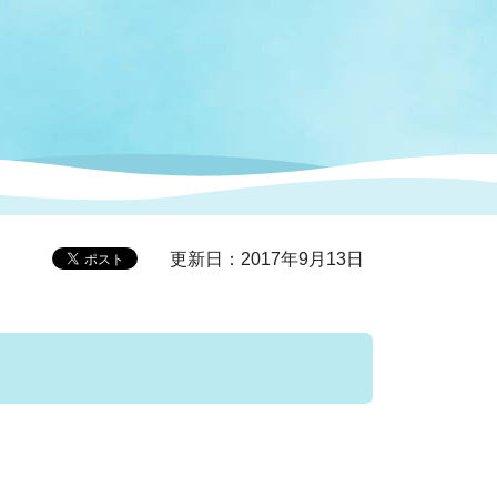
症特
人権・男女共同参画
国際・国内交流
環境法令等に基づく届出
公有財産
医療センター
情報公開・個人情報保護
選挙
選挙管理委員会
更新日：2017年9月13日
コ
市制施行周年関連情報
組織一覧