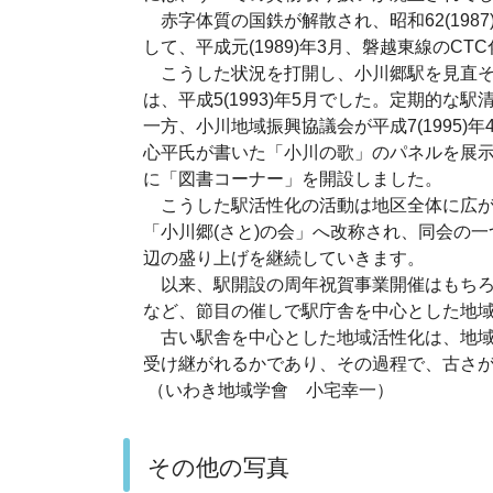
赤字体質の国鉄が解散され、昭和62(198
して、平成元(1989)年3月、磐越東線のC
こうした状況を打開し、小川郷駅を見直そ
は、平成5(1993)年5月でした。定期的
一方、小川地域振興協議会が平成7(1995
心平氏が書いた「小川の歌」のパネルを展示し
に「図書コーナー」を開設しました。
こうした駅活性化の活動は地区全体に広がるよ
「小川郷(さと)の会」へ改称され、同会の
辺の盛り上げを継続していきます。
以来、駅開設の周年祝賀事業開催はもちろ
など、節目の催しで駅庁舎を中心とした地
古い駅舎を中心とした地域活性化は、地域
受け継がれるかであり、その過程で、古さ
（いわき地域学會 小宅幸一）
その他の写真