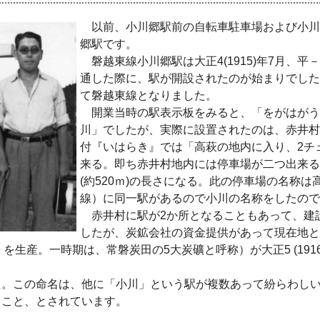
以前、小川郷駅前の自転車駐車場および小川
郷駅です。
磐越東線小川郷駅は大正4(1915)年7月、平
通した際に、駅が開設されたのが始まりでした。大
て磐越東線となりました。
開業当時の駅表示板をみると、「をがはがう
川」でしたが、実際に設置されたのは、赤井村大字
付『いはらき』では「高萩の地内に入り、2チェ
来る。即ち赤井村地内には停車場が二つ出来る
(約520ｍ)の長さになる。此の停車場の名称
線）に同一駅があるので小川の名称をしたので
赤井村に駅が2か所となることもあって、建
したが、炭鉱会社の資金提供があって現在地と
0ｔを生産。一時期は、常磐炭田の5大炭礦と呼称）が大正5 (1
。この命名は、他に「小川」という駅が複数あって紛らわしい
ること、とされています。