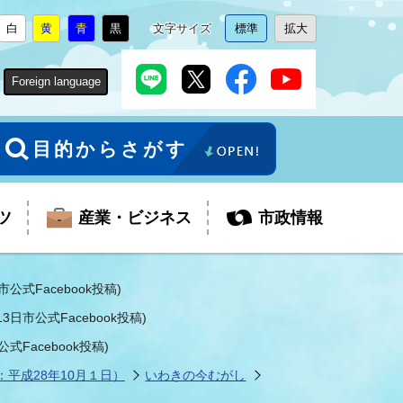
白
黄
青
黒
文字サイズ
標準
拡大
背
に
背
に
背
に
背
に
文
に
文
に
景
変
景
変
景
変
景
変
字
変
字
変
色
更
色
更
色
更
色
更
サ
更
サ
更
Foreign language
を
を
を
を
イ
イ
ズ
ズ
を
を
目的からさがす
ツ
産業・ビジネス
市政情報
公式Facebook投稿)
3日市公式Facebook投稿)
税金
教育委員会
障がい者福祉
観光スポット
支払・請求
ふるさと寄附金
式Facebook投稿)
平成28年10月１日）
いわきの今むがし
ごみ・環境
生活保護
芸術
企業支援・起業支援
財政