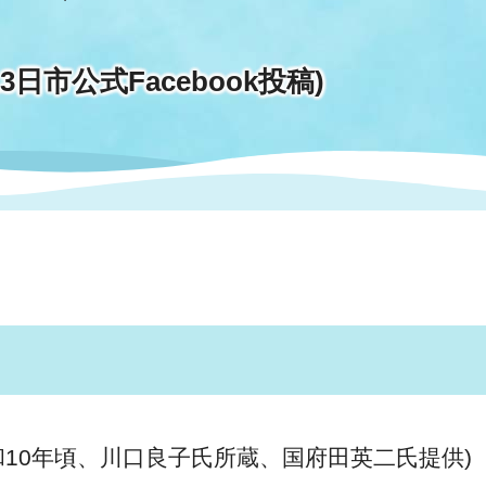
情報
関連情報
管理者
計画
移住・定住
新型コロナウイルス感染
教育旅行
除染事業
行政改革
日市公式Facebook投稿)
福祉
設ページ
き市立美術館
制度
監査
・労働
産業
会など
いわき市広告事業
プンデータ・活用事例
市民意見募集(パブリック
委員会
メント)
10年頃、川口良子氏所蔵、国府田英二氏提供)
局
施設案内