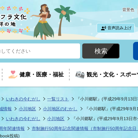
背景色
音声読み上げ
健康・医療・福祉
観光・文化・スポー
いわきの今むがし
一覧リスト
『小川郷駅』(平成29年9月13日市
域情報
小川地区
小川地区のむかし
『小川郷駅』(平成29年9月1
という時に
て
イベントの案内
振興
室
届出・証明
教育
児童福祉
外国人観光客向けページ
廃棄物
フラシティいわき
いわきの今むがし
小川地区
『小川郷駅』(平成29年9月13日市公
周年関連情報
市制施行50周年記念関連情報（市制施行50周年記念日：
ナンバー
包括ケア(介護予防等)
ルコース
・介護
住まい・生活・相談
福祉事業者向け情報
歴史・文化
都市計画・開発・建築
広聴
ook投稿)