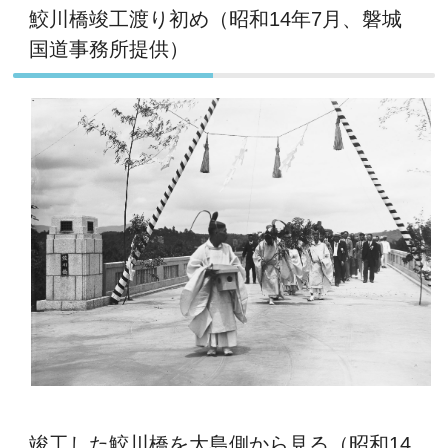
鮫川橋竣工渡り初め（昭和14年7月、磐城
国道事務所提供）
竣工した鮫川橋を大島側から見る（昭和14