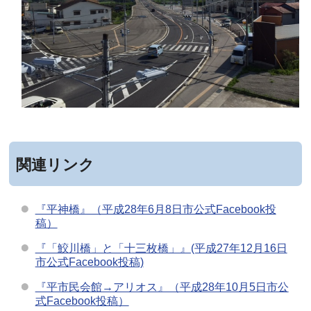
関連リンク
『平神橋』（平成28年6月8日市公式Facebook投
稿）
『「鮫川橋」と「十三枚橋」』(平成27年12月16日
市公式Facebook投稿)
『平市民会館→アリオス』（平成28年10月5日市公
式Facebook投稿）