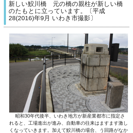
新しい鮫川橋
元の橋の親柱が新しい橋
のたもとに立っています。
〔平成
28(2016)
年
9
月
いわき市撮影〕
昭和
30
年代後半、いわき地方が新産業都市に指定さ
れると、工場進出が進み、自動車の往来はますます激し
くなっていきます。加えて鮫川橋の場合、
う回路がなか