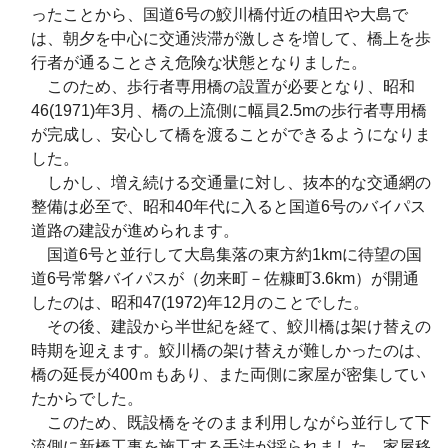
ったことから、
国道
6
号の鮫川橋付近の植田や大島で
は、朝夕を中心に交通渋滞が激しさを増して、橋上を歩
行者が通ることさえ危険な状態となりました。
このため、歩行者専用橋の設置が必要となり、昭和
46
(1971)
年
3
月、橋の上流側に幅員
2.5m
の歩行者専用橋
が完成し、安心して橋を渡ることができるようになりま
した。
しかし、増え続ける交通量に対し、抜本的な交通網の
整備は必至で、昭和
40
年代に入ると
国道
6
号のバイパス
道路の建設が進められます。
国道
6
号と並行して大島集落の東方約
1km
に
待望の国
道
6
号常磐バイパスが
（勿来町－佐糠町
3.6km
）
が開通
したのは、昭和
47
(1972)
年
12
月のことでした。
その後、建設から半世紀を経て、鮫川橋は架け替えの
時期を迎えます。鮫川橋の架け替えが難しかったのは、
橋の延長が
400
ｍもあり、また両側に家屋が密集してい
たからでした。
このため、既設橋をそのまま利用しながら並行して下
流側に新橋工事を施工する手法が採られました。家屋移