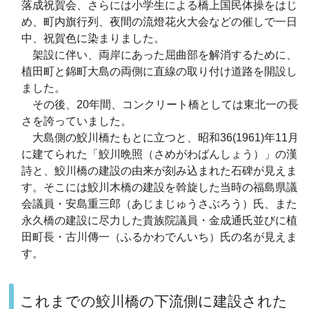
落成祝賀会、さらには小学生による橋上国民体操をはじ
め、町内旗行列、夜間の流燈花火大会などの催しで一日
中、祝賀色に染まりました。
架設に伴い、両岸にあった屈曲部を解消するために、
植田町と錦町大島の両側に直線の取り付け道路を開設し
ました。
その後、
20
年間、コンクリート橋としては東北一の長
さを誇っていました。
大島側の鮫川橋たもとに立つと、昭和36(1961)年11月
に建てられた「鮫川晩照（さめがわばんしょう）」の漢
詩と、鮫川橋の建設の由来が刻み込まれた石碑が見えま
す。そこには鮫川木橋の建設を斡旋した当時の福島県議
会議員・安島重三郎（あじまじゅうさぶろう）氏、また
永久橋の建設に尽力した貴族院議員・金成通氏並びに植
田町長・古川傳一（ふるかわでんいち）氏の名が見えま
す。
これまでの鮫川橋の下流側に建設された