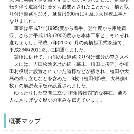
転を伴う道路付け替えも必要とされたことから、橋と取
り付け道路を加え、延長は
900
ｍにも及ぶ大規模工事と
なりました。
事業は平成
7
年
(1995)
度から着手、翌年度から用地買
収、さらに平成
14
年
(2002)
度から本体工事と、それぞれ
進ちょくし、平成
17
年
(2005)
1
月の架橋起工式を経て、
平成
23
年
(2011)
2
月に開通しました。
架橋に併せて、両側の旧道路取り付け部分の空きスペ
ースには、吉田松陰来歴の碑
（幕末、植田に投宿）
や植
田村役場に設置されていた道標などが移され、植田や大
島の成り立ちなどを含めた、
9
枚
（植田側
5
枚、大島側
4
枚）
の解説表示板が設置されました。
ゆったりした空間に立つ“街角博物館”的な存在。通る
人にさりげなく歴史の重みを伝えています。
概要マップ