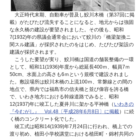
大正時代末期、自動車が普及し鮫川木橋
（第
37
回に掲
載）
がたびたび流失することになると、地元からは強固
な永久橋の建設が要望されました。その後も、昭和
7
(1932)
年の県議会通常会において鮫川の「橋梁架換ニ
関スル建議」が採択されたのをはじめ、たびたび架設の
建議が採択されます。
こうした要望が実り、鮫川橋は国道の舗装整備の一環
として、昭和
11
(1936)
年度から総延長
400
ｍ、幅員
7
ｍ
50
cm、水面上の高さも
6
ｍという規模で建設されまし
た。
敷設場所は鮫川木橋の上流
100
ｍ、常磐線との間の
地点で、
県内では福島市の信夫橋と並び偉容を誇る橋
で、いわき地方における幹線道路でみると、
昭和
12
(1937)
年に竣工した夏井川に架かる平神橋
（
いわきの
『今むがし』 Vol.48〔平成28年6月8日〕に掲載
）
に続
く橋のコンクリート化でした。
竣工式は昭和
14
(1939)
年
7
月
24
日に行われ、橋上での
渡り初め、植田小学校講堂における植田町・錦村共同の