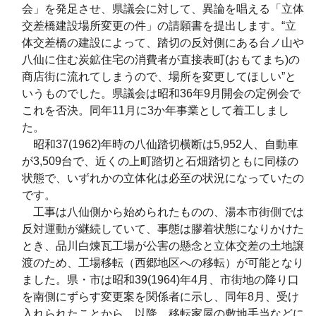
会」を発足させ、県議会に対して、異論を唱える「立体
交差橋建設場所変更の件」の請願書を提出します。“立
体交差橋の建設によって、踏切の反対側にある台ノ山や
八仙に住む炭鉱住宅の消費者が直接表町(おもてまち)の
商店街に流れてしまうので、場所を変更してほしい”と
いうものでした。県議会は昭和36年9月開会の定例会で
これを否決。同年11月に3か年事業として着工しまし
た。
昭和37(1962)年時の八仙踏切横断は5,952人、自動車
が3,509台で、近くの上町踏切と石畑踏切ともに同様の
状態で、いずれかの立体化は必至の状況になっていたの
です。
工事は八仙側から始められたものの、湯本市街側では
反対運動が継続していて、事態は膠着状態になりかけた
とき、品川白煉瓦工場が公害の懸念と立体交差の土地譲
渡のため、工場移転（西郷地区への移転）が可能となり
ました。県・市は昭和39(1964)年4月、市街地の降り口
を南側にずらす変更案を関係者に示し、同年8月、受け
入れられたことから、以降、移転家屋の敷地手当などに