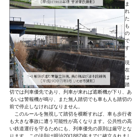
ま
れ
た
も
の
で
す
。
現
在
は
踏
切では列車優先であり、列車が来れば遮断機が下り、あ
るいは警報機が鳴り、また無人踏切でも車も人も踏切の
前で停止しなければなりません。
このルールを無視して踏切を横断すれば、車も歩行者
も大きな事故に遭う可能性が高くなります。公共性の高
い鉄道運行を守るためにも、列車優先の原則は厳守とな
ります。この法則は明治20(1887)年までに確立されまし