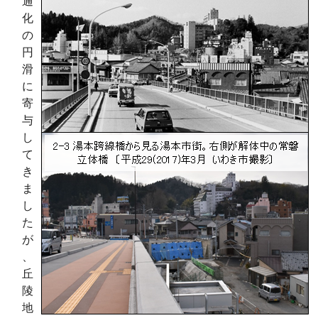
通
化
の
円
滑
に
寄
与
し
て
き
ま
し
た
が
、
丘
陵
地