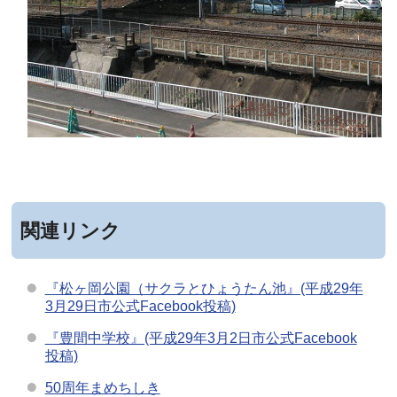
関連リンク
『松ヶ岡公園（サクラとひょうたん池』(平成29年
3月29日市公式Facebook投稿)
『豊間中学校』(平成29年3月2日市公式Facebook
投稿)
50周年まめちしき