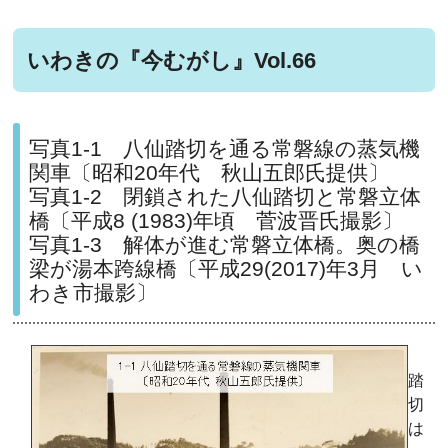
いわきの『今むがし』Vol.66
写真1-1 八仙踏切を通る常磐線の蒸気機
関車〔昭和20年代 秋山五郎氏提供〕
写真1-2 閉鎖された八仙踏切と常磐立体
橋〔平成8 (1983)年頃 菅波晋氏撮影〕
写真1-3 解体が進む常磐立体橋。奥の橋
梁が湯本跨線橋〔平成29(2017)年3月 い
わき市撮影〕
踏
切
は