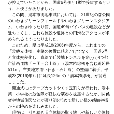
が控えていたことから、国道6号側とT型で接続するとい
う、不便さがありました。
この間、湯本市街地東域においては、21世紀の森公園
のいわきグリーンフィールドやいわきグリーンスタジア
ム、いわきゆったり館、国道49号バイパスの建設などが
進ちょくし、これら施設や道路との円滑なアクセスが求
められるようになりました。
このため、県は平成18(2006)年度から、これまでの
「常磐立体橋」南隣の位置に鉄道だけでなく、国道6号
と立体交差化し、直線で丘陵地トンネルを穿(うが)つ都
市計画道路「三函－台山線」（湯本跨線橋を含む総延長
511ｍ。主要地方道いわき－石川線）の整備に着手。平
成28(2016)年7月に延長126ｍの「湯本跨線橋」が開通
しました。
開通式にはテープカットやくす玉割りが行われ、湯本
第一小学校の鼓笛隊が軽快な演奏を披露するなか、関係
者や地域住民などが渡り初(ぞ)めで新しい橋の感触や橋
からの眺めを楽しみました。
現在は、引き続き旧立体橋の取り壊しや新しい立体橋