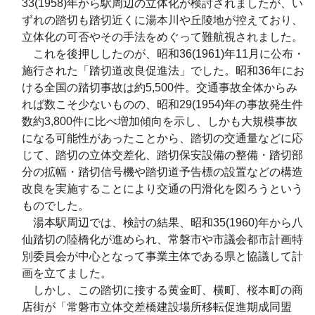
33(1958)年から駅周辺の立体化が検討されましたが、い
ずれの踏切も踏切近くに湯本川や丘陵地が控えており、
立体化の可否やその手法をめぐって難航視されました。
これを後押ししたのが、昭和36(1961)年11月に公布・
施行された「踏切道改良促進法」でした。昭和36年にお
ける全国の踏切事故は約5,500件。交通事故全体からみ
れば数こそ少ないものの、昭和29(1954)年の事故発生件
数約3,800件に比べ増加傾向を示し、しかも大規模事故
になる可能性があったことから、踏切の交通量などに応
じて、踏切の立体交差化、踏切保安設備の整備・踏切部
分の拡幅・踏切信号機や踏切道予告標の設置などの構造
改良を実施することにより交通の円滑化を図ろうという
ものでした。
湯本駅周辺では、検討の結果、昭和35(1960)年から八
仙踏切の陸橋化が進められ、常磐市や市議会都市計画特
別委員会が中心となって事業主体である県と協議して計
画を立てました。
しかし、この踏切に接する黄金町、横町、桜本町の商
店街が「常磐市立体交差橋建設場所移転促進期成同盟