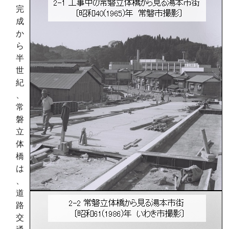
完
成
か
ら
半
世
紀
、
常
磐
立
体
橋
は
、
道
路
交