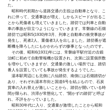
た。
昭和時代初期から道路交通の主役は自動車となり、こ
れに伴って、交通事故が増え、しかもスピードが出るこ
とから死傷者も増えていきました。踏切では列車と自動
車の事故が目立つようになっていきます。常磐線の石畑
踏切では昭和5(1930)年3月、列車と自動車の衝突事故が
発生し、死者2人、重傷者3人を出しました。踏切番が遮
断機を降ろしたにもかかわらずの惨事となったのです。
その後、昭和6(1931)年には、常磐線平駅付近の古鍛
治町に初めて自動警報機が設置され、次第に設置個所数
を増やしていきますが、交通量の激しい場所では、踏切
番人を設置していても事故が発生するようでした。
湯本駅周辺にも北側に八仙踏切、南側には石畑踏切が
あり、それぞれ湯本市街と国道6号を結ぶもので、石炭
貨車の入れ替えが激しいことから、踏切が開いている時
間が限られ、渋滞が常態化して、“開かずの踏切”と呼ば
れ、不評をかっていました。
昭和30年代に入り、交通量が激増したことから昭和