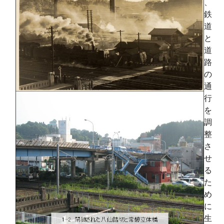
、
鉄
道
と
道
路
の
通
行
を
調
整
さ
せ
る
た
め
に
生