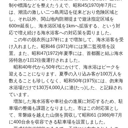
制や標識などを整えたうえで、昭和45(1970)年7月に
は、潮流の激しい二つ島周辺を従来どおり危険区域と
し、それ以外、関山地内防潮堤まで遊泳指定区域を
600m延長し、海水浴区域を1kmへ拡張する、という対
応で増え続ける海水浴客への対応策を図りました。
この年の脱衣所は37軒にまで増加して、海水浴客を受
け入れました。昭和46 (1971)年には第二監視塔を設
置。また、昭和47(1972)年夏季には、首都圏と結ぶ海水
浴特急が1日2往復運行されました。
昭和40年代から50年代にかけて、海水浴はピークを
迎えることになります。夏季の入り込み客が100万人を
数えることも珍しくなく、昭和50年(1975)には、勿来海
水浴場だけで130万4,000人に達(たっ)した、と記録され
ています。
増加した海水浴客や車社会の進展に対応するため、駐
車場の整備も課題となりました。市はこの対応策とし
て、常磐線を越えた山側を買収して昭和61 (1986)年7月
に400台余を収容できる駐車場を設置しました。