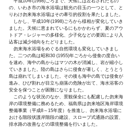
平成10年(1998)ごろまで、天候には左右されたもの
の、いわき市の海水浴場は観光の目玉の一つとして、と
りわけ勿来海水浴場はその牽引的役割を果たしました。
しかし、平成10年(1998)ごろから様相が変化していき
ました。天候に恵まれているにもかかわらず、夏のアウ
トドア・レジャーの多様化、少子化などの要因により入
込客は減少傾向をたどりました。
勿来海水浴場をめぐる自然環境も変化していきまし
た。二つの島は昭和30 (1955)年ごろから侵食の度合い
を速め、海中の島からはマツの木が消滅し、岩が縮小し
ていきました。陸の島はさらに侵食が著しく、とうとう
島は崩れてしまいました。その後も海中の島では侵食が
進み、ひび割れが目立ち崩落の危険が出て、海水浴客の
安全を保つことが困難になりました。
このような状況のなか、景観保全にも配慮した勿来海
岸の環境整備に務めるため、福島県は勿来地区海岸環境
整備事業（平成8～15年度）を推進し、勿来海水浴場に
おける階段状護岸階段の建設、スロープ式通路の設置、
排水路の改善などの環境整備を行いました。