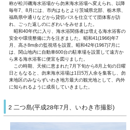
称が松川磯海水浴場から勿来海水浴場へ変えられ、以降
毎年7、8月には、市内はもとより茨城県北部、栃木県、
福島県中通りなどから貸切バスを仕立てて団体客が訪
れ、ごった返しのにぎわいをみせました。
昭和40年代に入り、海水浴関係者は増える海水浴客の
安全や環境整備に力を注ぎました。昭和41(1966)年7
月、高さ8m余の監視塔を設置。昭和42年(1967)7月に
は、関山地内に自動車600台の駐車場を設置して遠方か
ら来る海水浴客に便宜を図りました。
この時期、天候に恵まれた7月下旬から8月上旬の日曜
日ともなると、勿来海水浴場は1日5万人余を集客し、勿
来地区のみならずいわき地方最大の観光地として、内外
に知られるように成長していきました。
2 二つ島(平成28年7月、いわき市撮影)