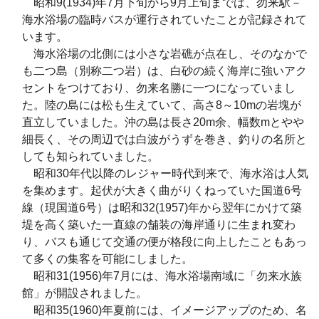
昭和9(1934)年7月下旬から9月上旬までは、勿来駅－
海水浴場の臨時バスが運行されていたことが記録されて
います。
海水浴場の北側には小さな岩礁が点在し、そのなかで
も二つ島（別称二つ岩）は、白砂の続く海岸に強いアク
セントをつけており、勿来名勝に一つになっていまし
た。陸の島には松も生えていて、高さ8～10mの岩塊が
直立していました。沖の島は長さ20m余、幅数mとやや
細長く、その周辺では白波がうずを巻き、釣りの名所と
しても知られていました。
昭和30年代以降のレジャー時代到来で、海水浴は人気
を集めます。起伏が大きく曲がりくねっていた国道6号
線（現国道6号）は昭和32(1957)年から翌年にかけて築
堤を高く築いた一直線の舗装の海岸通りに生まれ変わ
り、バスも通じて交通の便が格段に向上したこともあっ
て多くの集客を可能にしました。
昭和31(1956)年7月には、海水浴場南域に「勿来水族
館」が開設されました。
昭和35(1960)年夏前には、イメージアップのため、名