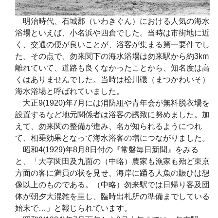
明治時代、石城郡（いわきぐん）における人気の海水
浴場といえば、小名浜や四倉でした。当時は市街地に近
く、交通の便が良いことが、浴客が集まる第一要件でし
た。その点で、勿来関下の海水浴場は勿来駅から約3km
離れていて、道路も良くなかったことから、知名度は高
くはありませんでした。当時は松川磯（まつかわいそ）
海水浴場と呼ばれていました。
大正9(1920)年7月には消防組や青年会が無料脱衣場を
設置するなど地元関係者は浴客の誘致に努めました。加
えて、勿来関の整備が進み、名が知られるようにつれ
て、相乗効果となって海水浴客の増につながりました。
昭和4(1929)年8月8日付の『常磐毎日新聞』をみる
と、「大字関田及九面の（中略）農家も漁家も殆ど東京
方面の客に満員の状を見せ、海岸に踊る人魚の賑ひは想
像以上のものである。（中略）勿来駅では日帰り客及団
体が朝夕大混雑を呈し、臨時出札所の準備までしている
始末で…」と報じられています。