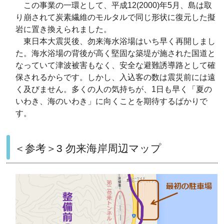
この事業の一環として、平成12(2000)年5月、島は取
り崩されて炭素繊維のモルタルで同じ形状に復元した擬
岩に置き換えられました。
東日本大震災後、勿来海水浴場はいち早く再開しまし
た。海水浴場の背後が高く堅固な築堤が施された国道と
なっていて津波被害もなく、安全な避難誘導路として確
保されるからです。しかし、入込客の数は震災前には遠
く及びません。多くの人の気持ちが、1日も早く「夏の
いわき、海のいわき」に向くことを期待するばかりで
す。
＜参考＞3 勿来海岸周辺マップ