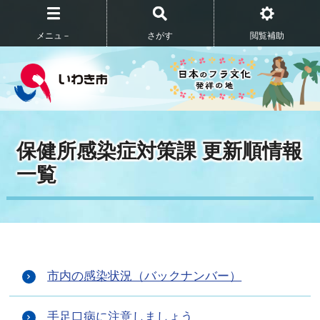
メニュ－
さがす
閲覧補助
保健所感染症対策課 更新順情報
一覧
市内の感染状況（バックナンバー）
手足口病に注意しましょう