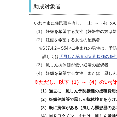
助成対象者
いわき市に住民票を有し、（1）～（4）の
（1）
妊娠を希望する女性（妊娠中の方は除
（2）
妊娠を希望する女性の配偶者
※S37.4.2～S54.4.1生まれの男性
詳しくは
「風しん第５期定期接種の条
（3）
風しん抗体価が低い妊婦の配偶者
（4） 妊娠を希望する女性 または 風し
※ただし、以下（1）～（4）のいず
（1）過去に「風しん予防接種の接種費用
（2）妊娠健診等で風しん抗体検査をうけ
（3）既に抗体がある（風しん罹患歴のあ
（4）ＭＲワクチン または 風しん単独