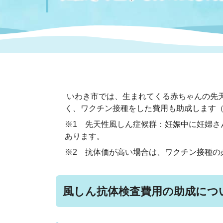
まちづくり
スポーツ
保健・衛生
職員
地域
施設
指定
行政
福祉に関するその他の情報
地域
いわき市女性活躍推進ポータ
いわき市へのアクセス
公売
いわ
市の
雇用
ルサイト
いわき市では、生まれてくる赤ちゃんの先
く、ワクチン接種をした費用も助成します（
市議会
審議
※1 先天性風しん症候群：
妊娠中に妊婦さ
電子サービス
オー
あります。
※2 抗体価が高い場合は、ワクチン接種の
監査委員
農業
風しん
抗体検査費用の助成につ
ご意見・ご質問
水道