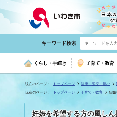
キーワード検索
くらし・手続き
子育て・教育
現在のページ：
トップページ
健康・医療・福祉
現在のページ：
トップページ
子育て・教育
妊娠
くらしの手続きガイド
生涯学習
医療
お知らせ
入札・契約
市の紹介
いざ
子育
健康
年間
産業
市長
妊娠を希望する方の風しん
年金・保険
高齢者福祉・介護
目的から探す
企業立地
市の統計
マイ
地域
モデ
福祉
広報