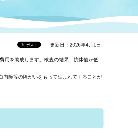
症特
人権・男女共同参画
国際・国内交流
環境法令等に基づく届出
公有財産
医療センター
更新日：2026年4月1日
情報公開・個人情報保護
選挙
費用を助成します。検査の結果、抗体価が低
選挙管理委員会
白内障等の障がいをもって生まれてくることが
コ
市制施行周年関連情報
組織一覧