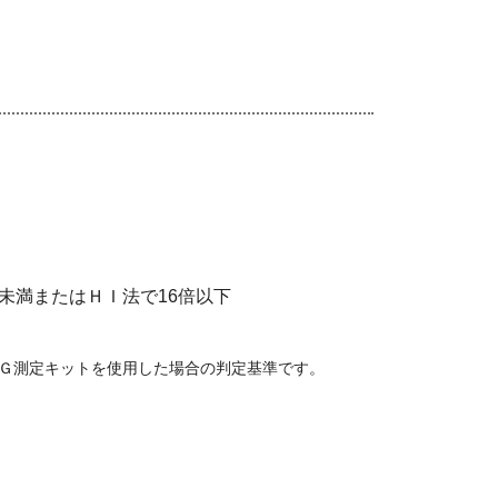
ｌ未満またはＨＩ法で16倍以下
ｇＧ測定キットを使用した場合の判定基準です。