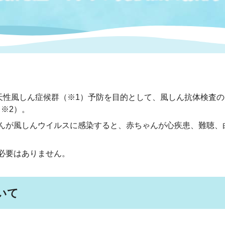
情報
関連情報
管理者
計画
移住・定住
新型コロナウイルス感染
教育旅行
除染事業
行政改革
福祉
設ページ
き市立美術館
制度
監査
・労働
産業
天性風しん症候群（※1）予防を目的として、風しん抗体検査の
※2）。
会など
いわき市広告事業
んが風しんウイルスに感染すると、赤ちゃんが心疾患、難聴、
プンデータ・活用事例
必要はありません。
市民意見募集(パブリック
委員会
メント)
いて
局
施設案内