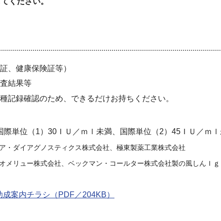
してください。
証、健康保険証等）
査結果等
種記録確認のため、できるだけお持ちください。
は国際単位（1）30ＩＵ／ｍｌ未満、国際単位（2）45ＩＵ／ｍ
ケア・ダイアグノスティクス株式会社、極東製薬工業株式会社
ビオメリュー株式会社、ベックマン・コールター株式会社製の風しんＩ
案内チラシ（PDF／204KB）