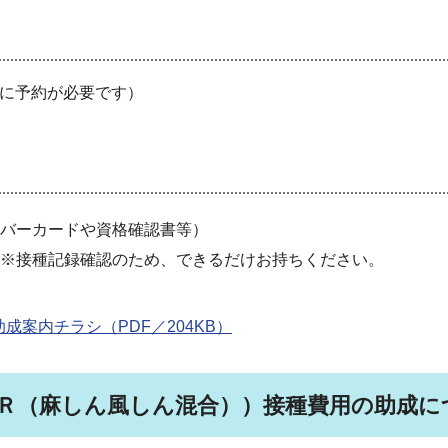
前に予約が必要です）
バーカードや資格確認書等
）
※接種記録確認のため、できるだけお持ちください。
案内チラシ（PDF／204KB）
Ｒ（麻しん風しん混合））接種費用の助成