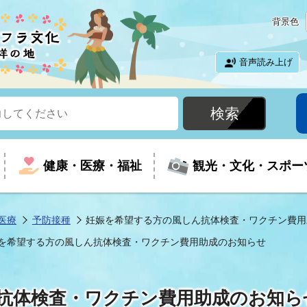
背景色
音声読み上げ
健康・医療・福祉
観光・文化・スポー
医療
予防接種
妊娠を希望する方の風しん抗体検査・ワクチン費用
を希望する方の風しん抗体検査・ワクチン費用助成のお知らせ
という時に
て
イベントの案内
振興
室
届出・証明
教育
児童福祉
外国人観光客向けページ
廃棄物
フラシティいわき
抗体検査・ワクチン費用助成のお知ら
ナンバー
包括ケア(介護予防等)
ルコース
・介護
住まい・生活・相談
福祉事業者向け情報
歴史・文化
都市計画・開発・建築
広聴