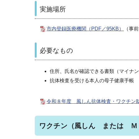
実施場所
市内登録医療機関（PDF／95KB）
（事
必要なもの
住所、氏名が確認できる書類（
マイナン
抗体検査を受ける本人の母子健康手帳 
令和８年度 風しん抗体検査・ワクチン助成
ワクチン（風しん または Ｍ