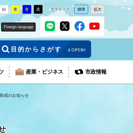
白
黄
青
黒
文字サイズ
標準
拡大
背
に
背
に
背
に
背
に
文
に
文
に
景
変
景
変
景
変
景
変
字
変
字
変
色
更
色
更
色
更
色
更
サ
更
サ
更
Foreign language
を
を
を
を
イ
イ
ズ
ズ
を
を
目的からさがす
ツ
産業・ビジネス
市政情報
助成のお知らせ
税金
教育委員会
障がい者福祉
観光スポット
支払・請求
ふるさと寄附金
せ
ごみ・環境
生活保護
芸術
企業支援・起業支援
財政