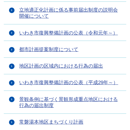
立地適正化計画に係る事前届出制度の説明会
開催について
いわき市復興整備計画の公表（令和元年～）
都市計画提案制度について
地区計画の区域内における行為の届出
いわき市復興整備計画の公表（平成29年～）
景観条例に基づく景観形成重点地区における
行為の届出制度
常磐湯本地区まちづくり計画