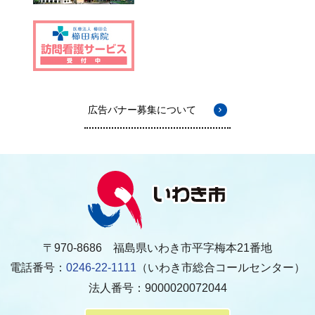
広告バナー募集について
〒970-8686 福島県いわき市平字梅本21番地
電話番号：
0246-22-1111
（いわき市総合コールセンター）
法人番号：9000020072044