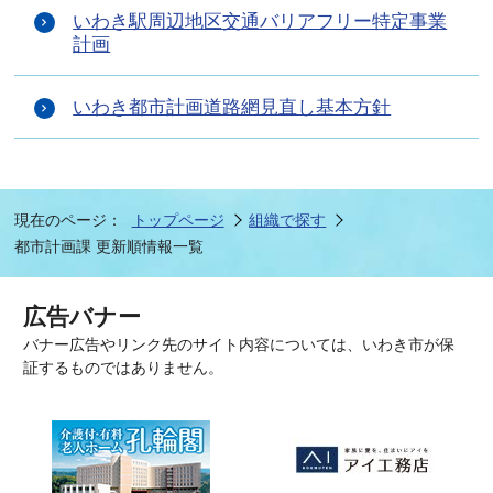
いわき駅周辺地区交通バリアフリー特定事業
計画
いわき都市計画道路網見直し基本方針
現在のページ：
トップページ
組織で探す
都市計画課 更新順情報一覧
広告バナー
バナー広告やリンク先のサイト内容については、いわき市が保
証するものではありません。