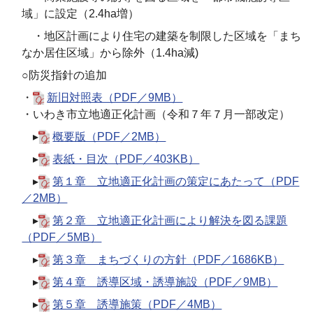
域」に設定（2.4ha増）
・地区計画により住宅の建築を制限した区域を「まち
なか居住区域」から除外（1.4ha減)
○防災指針の追加
・
新旧対照表（PDF／9MB）
・いわき市立地適正化計画（令和７年７月一部改定）
▸
概要版（PDF／2MB）
▸
表紙・目次（PDF／403KB）
▸
第１章 立地適正化計画の策定にあたって（PDF
／2MB）
▸
第２章 立地適正化計画により解決を図る課題
（PDF／5MB）
▸
第３章 まちづくりの方針（PDF／1686KB）
▸
第４章 誘導区域・誘導施設（PDF／9MB）
▸
第５章 誘導施策（PDF／4MB）