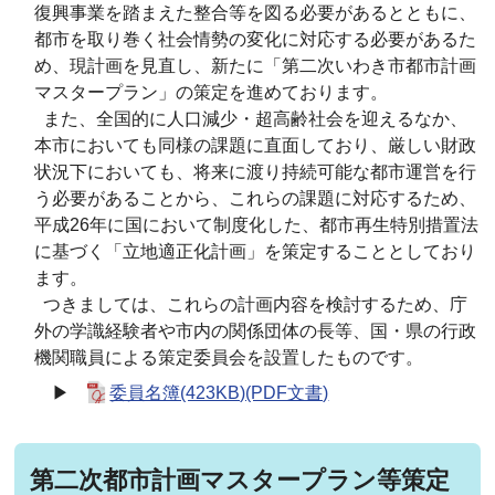
復興事業を踏まえた整合等を図る必要があるとともに、
都市を取り巻く社会情勢の変化に対応する必要があるた
め、現計画を見直し、新たに「第二次いわき市都市計画
マスタープラン」の策定を進めております。
また、全国的に人口減少・超高齢社会を迎えるなか、
本市においても同様の課題に直面しており、厳しい財政
状況下においても、将来に渡り持続可能な都市運営を行
う必要があることから、これらの課題に対応するため、
平成26年に国において制度化した、都市再生特別措置法
に基づく「立地適正化計画」を策定することとしており
ます。
つきましては、これらの計画内容を検討するため、庁
外の学識経験者や市内の関係団体の長等、国・県の行政
機関職員による策定委員会を設置したものです。
▶
委員名簿(423KB)(PDF文書)
第二次都市計画マスタープラン等策定