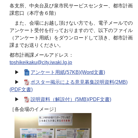
各支所、中央台及び泉市民サービスセンター、都市計画
課窓口（本庁舎６階）
また、会場にお越し頂けない方でも、電子メールでの
アンケート受付を行っておりますので、以下のファイル
（アンケート用紙）をダウンロードして頂き、都市計画
課までお送りください。
都市計画課メールアドレス：
toshikeikaku@city.iwaki.lg.jp
▶
アンケート用紙(57KB)(Word文書)
▶
ポスター掲示による意見募集説明資料(2MB)
(PDF文書)
▶
説明資料（解説付）(5MB)(PDF文書)
［各会場のイメージ］