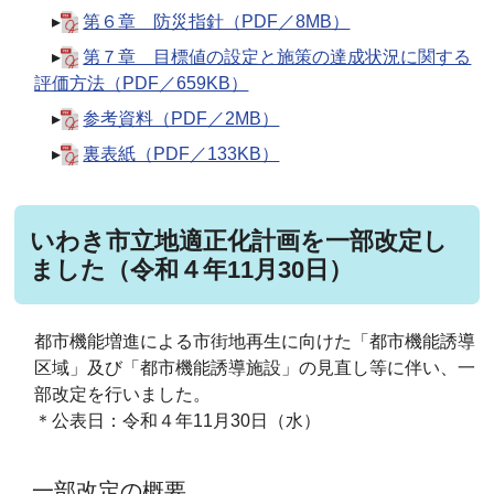
▸
第６章 防災指針（PDF／8MB）
▸
第７章 目標値の設定と施策の達成状況に関する
評価方法（PDF／659KB）
▸
参考資料（PDF／2MB）
▸
裏表紙（PDF／133KB）
いわき市立地適正化計画を一部改定し
ました（令和４年11月30日）
都市機能増進による市街地再生に向けた「都市機能誘導
区域」及び「都市機能誘導施設」の見直し等に伴い、一
部改定を行いました。
＊公表日：令和４年11月30日（水）
一部改定の概要