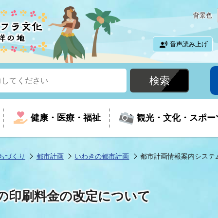
背景色
音声読み上げ
健康・医療・福祉
観光・文化・スポー
ちづくり
都市計画
いわきの都市計画
都市計画情報案内システ
という時に
て
イベントの案内
振興
室
届出・証明
教育
児童福祉
外国人観光客向けページ
廃棄物
フラシティいわき
の印刷料金の改定について
ナンバー
包括ケア(介護予防等)
ルコース
・介護
住まい・生活・相談
福祉事業者向け情報
歴史・文化
都市計画・開発・建築
広聴