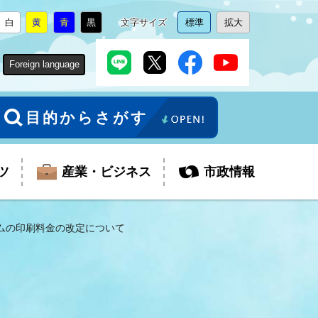
白
黄
青
黒
文字サイズ
標準
拡大
背
に
背
に
背
に
背
に
文
に
文
に
景
変
景
変
景
変
景
変
字
変
字
変
色
更
色
更
色
更
色
更
サ
更
サ
更
Foreign language
を
を
を
を
イ
イ
ズ
ズ
を
を
目的からさがす
ツ
産業・ビジネス
市政情報
ムの印刷料金の改定について
税金
教育委員会
障がい者福祉
観光スポット
支払・請求
ふるさと寄附金
ごみ・環境
生活保護
芸術
企業支援・起業支援
財政