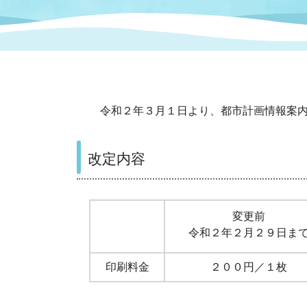
まちづくり
スポーツ
保健・衛生
職員
地域
施設
指定
行政
福祉に関するその他の情報
地域
いわき市女性活躍推進ポータ
いわき市へのアクセス
公売
いわ
市の
令和２年３月１日より、都市計画情報案内
雇用
ルサイト
改定内容
市議会
審議
電子サービス
オー
変更前
監査委員
農業
令和２年２月２９日ま
印刷料金
２００円／１枚
ご意見・ご質問
水道