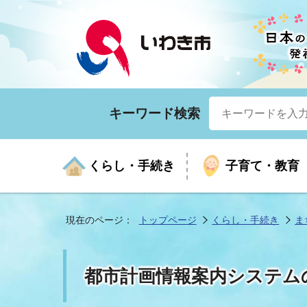
キーワード検索
くらし・手続き
子育て・教育
現在のページ：
トップページ
くらし・手続き
ま
くらしの手続きガイド
生涯学習
医療
お知らせ
入札・契約
市の紹介
いざ
子育
健康
年間
産業
市長
都市計画情報案内システム
年金・保険
高齢者福祉・介護
目的から探す
企業立地
市の統計
マイ
地域
モデ
福祉
広報