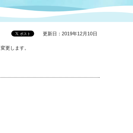
症特
人権・男女共同参画
国際・国内交流
環境法令等に基づく届出
公有財産
医療センター
更新日：2019年12月10日
情報公開・個人情報保護
り変更します。
選挙
選挙管理委員会
コ
市制施行周年関連情報
組織一覧