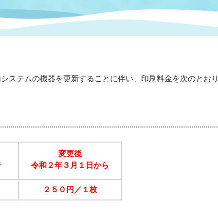
情報
関連情報
管理者
計画
移住・定住
新型コロナウイルス感染
教育旅行
除染事業
行政改革
福祉
設ページ
き市立美術館
制度
監査
システムの機器を更新することに伴い、印刷料金を次のとお
・労働
産業
会など
いわき市広告事業
プンデータ・活用事例
市民意見募集(パブリック
変更後
委員会
メント)
で
令和２年３月１日から
２５０円／１枚
局
施設案内