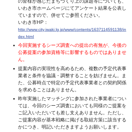
の皆様が感じたまちづくり上の課題等についても、
いわき市ホームページにてアンケート結果を公表し
ていますので、併せてご参照ください。
いわき市HP：
http://www.city.iwaki.lg.jp/www/contents/1637114591138/in
dex.html
今回実施するシーズ調査への提出の有無が、今後の
公募提案の参加資格等に影響するものではありませ
ん。
提案内容の実現性を高めるため、
複数の予定代表事
業者と条件を協議・調整することを妨げません。
ま
た、公募時点で特定の予定代表事業者との契約関係
を求めることはありません。
昨年実施したマッチングに参加された事業者につい
ては、今回のシーズ調査においても
同様のご提案を
ご記入いただいても差し支えありません。
ただし、
ご提案内容が基本戦略に掲げる取組方策に該当する
かにつき、明記いただきますようお願いします。