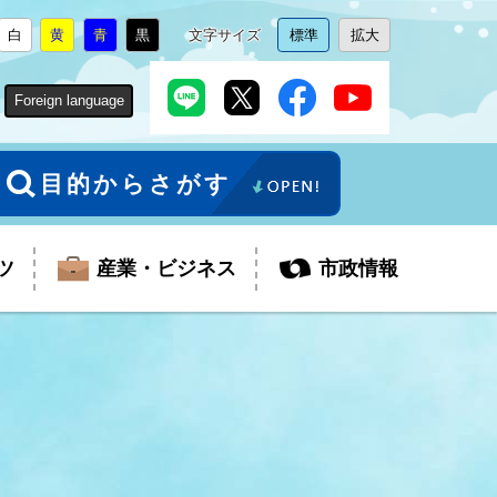
白
黄
青
黒
文字サイズ
標準
拡大
背
に
背
に
背
に
背
に
文
に
文
に
景
変
景
変
景
変
景
変
字
変
字
変
色
更
色
更
色
更
色
更
サ
更
サ
更
Foreign language
を
を
を
を
イ
イ
ズ
ズ
を
を
目的からさがす
ツ
産業・ビジネス
市政情報
税金
教育委員会
障がい者福祉
観光スポット
支払・請求
ふるさと寄附金
ごみ・環境
生活保護
芸術
企業支援・起業支援
財政