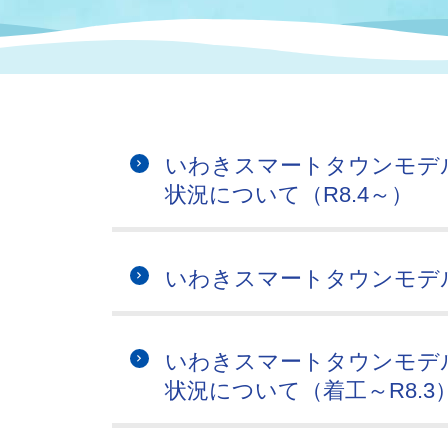
まちづくり
スポーツ
保健・衛生
職員
地域
施設
指定
行政
福祉に関するその他の情報
地域
いわき市女性活躍推進ポータ
いわき市へのアクセス
公売
いわ
市の
いわきスマートタウンモデ
雇用
ルサイト
状況について（R8.4～）
市議会
審議
電子サービス
オー
いわきスマートタウンモデ
監査委員
農業
いわきスマートタウンモデ
状況について（着工～R8.3
ご意見・ご質問
水道