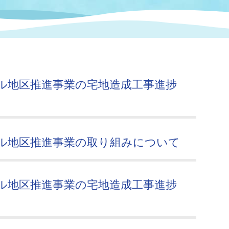
情報
関連情報
管理者
計画
移住・定住
新型コロナウイルス感染
教育旅行
除染事業
行政改革
福祉
設ページ
き市立美術館
制度
監査
ル地区推進事業の宅地造成工事進捗
・労働
産業
会など
いわき市広告事業
プンデータ・活用事例
ル地区推進事業の取り組みについて
市民意見募集(パブリック
委員会
メント)
ル地区推進事業の宅地造成工事進捗
）
局
施設案内