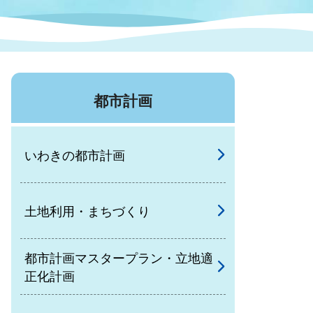
症特
人権・男女共同参画
国際・国内交流
環境法令等に基づく届出
公有財産
医療センター
都市計画
情報公開・個人情報保護
選挙
いわきの都市計画
選挙管理委員会
土地利用・まちづくり
コ
市制施行周年関連情報
都市計画マスタープラン・立地適
正化計画
組織一覧