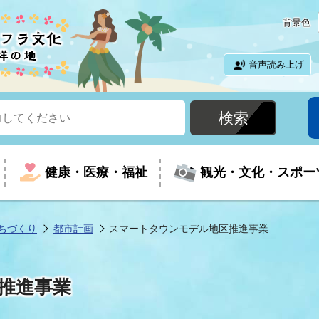
背景色
音声読み上げ
健康・医療・福祉
観光・文化・スポー
ちづくり
都市計画
スマートタウンモデル地区推進事業
という時に
て
イベントの案内
振興
室
届出・証明
教育
児童福祉
外国人観光客向けページ
廃棄物
フラシティいわき
推進事業
ナンバー
包括ケア(介護予防等)
ルコース
・介護
住まい・生活・相談
福祉事業者向け情報
歴史・文化
都市計画・開発・建築
広聴