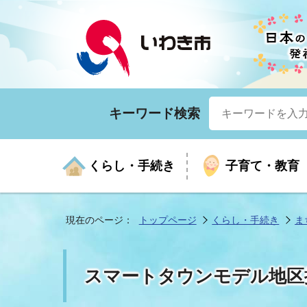
キーワード検索
くらし・手続き
子育て・教育
現在のページ：
トップページ
くらし・手続き
ま
くらしの手続きガイド
生涯学習
医療
お知らせ
入札・契約
市の紹介
いざ
子育
健康
年間
産業
市長
スマートタウンモデル地区
年金・保険
高齢者福祉・介護
目的から探す
企業立地
市の統計
マイ
地域
モデ
福祉
広報