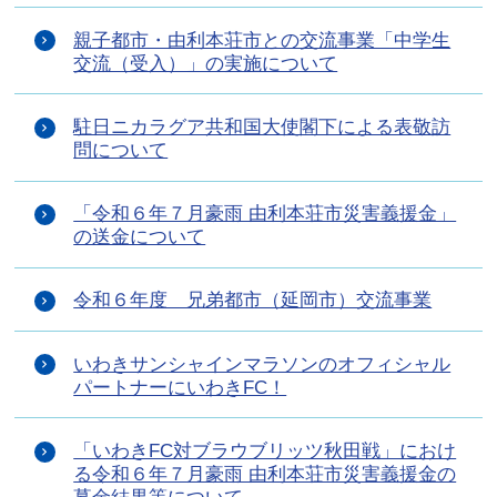
親子都市・由利本荘市との交流事業「中学生
交流（受入）」の実施について
駐日ニカラグア共和国大使閣下による表敬訪
問について
「令和６年７月豪雨 由利本荘市災害義援金」
の送金について
令和６年度 兄弟都市（延岡市）交流事業
いわきサンシャインマラソンのオフィシャル
パートナーにいわきFC！
「いわきFC対ブラウブリッツ秋田戦」におけ
る令和６年７月豪雨 由利本荘市災害義援金の