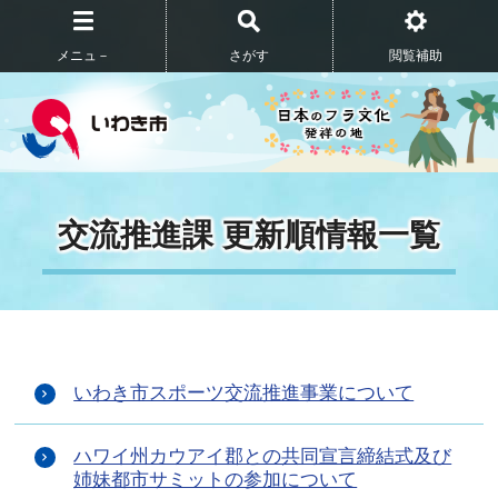
メニュ－
さがす
閲覧補助
交流推進課 更新順情報一覧
いわき市スポーツ交流推進事業について
ハワイ州カウアイ郡との共同宣言締結式及び
姉妹都市サミットの参加について