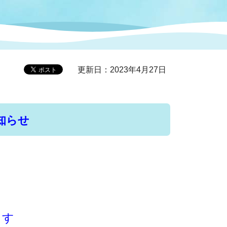
症特
人権・男女共同参画
国際・国内交流
環境法令等に基づく届出
公有財産
医療センター
更新日：2023年4月27日
情報公開・個人情報保護
選挙
選挙管理委員会
知らせ
コ
市制施行周年関連情報
組織一覧
ます