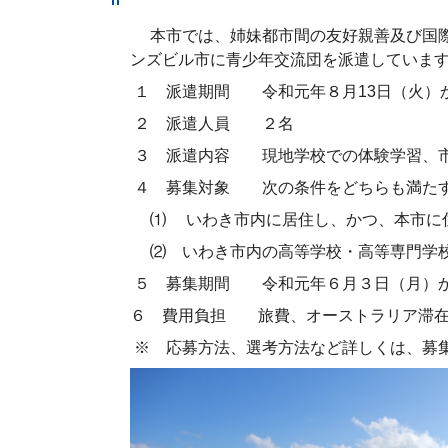
本市では、姉妹都市間の友好親善及び国
ンズビル市に青少年交流団を派遣していま
１ 派遣期間 令和元年８月
13
日（火）
２ 派遣人員 ２名
３ 派遣内容 現地学校での体験学習、
４ 募集対象 次の条件をどちらも満た
⑴
いわき市内に居住し、かつ、本市に
⑵
いわき市内の高等学校・高等専門学
５ 募集期間 令和元年６月３日（月）
６ 費用負担 旅費、オーストラリア滞在
※ 応募方法、選考方法など詳しくは、募