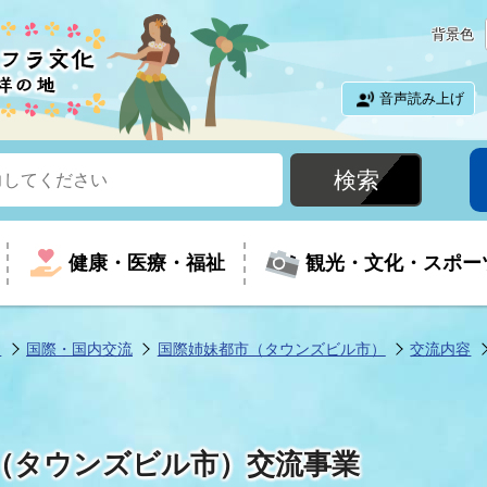
背景色
音声読み上げ
健康・医療・福祉
観光・文化・スポー
ツ
国際・国内交流
国際姉妹都市（タウンズビル市）
交流内容
という時に
て
イベントの案内
振興
室
届出・証明
教育
児童福祉
外国人観光客向けページ
廃棄物
フラシティいわき
（タウンズビル市）交流事業
ナンバー
包括ケア(介護予防等)
ルコース
・介護
住まい・生活・相談
福祉事業者向け情報
歴史・文化
都市計画・開発・建築
広聴