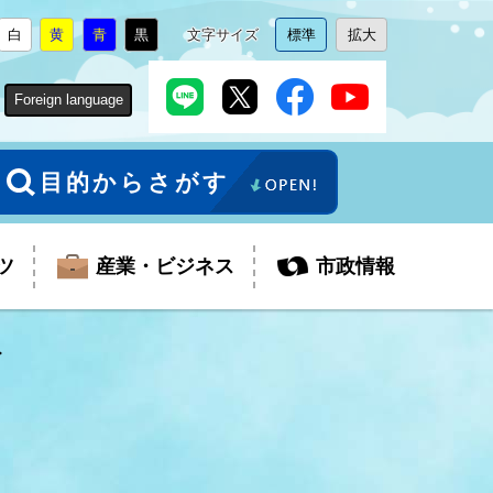
白
黄
青
黒
文字サイズ
標準
拡大
背
に
背
に
背
に
背
に
文
に
文
に
景
変
景
変
景
変
景
変
字
変
字
変
色
更
色
更
色
更
色
更
サ
更
サ
更
Foreign language
を
を
を
を
イ
イ
ズ
ズ
を
を
目的からさがす
ツ
産業・ビジネス
市政情報
税金
教育委員会
障がい者福祉
観光スポット
支払・請求
ふるさと寄附金
ごみ・環境
生活保護
芸術
企業支援・起業支援
財政