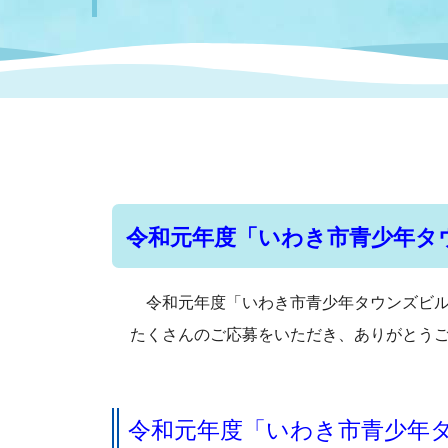
まちづくり
スポーツ
保健・衛生
職員
地域
施設
指定
行政
福祉に関するその他の情報
地域
いわき市女性活躍推進ポータ
いわき市へのアクセス
公売
いわ
市の
雇用
ルサイト
市議会
審議
令和元年度「いわき市青少年タ
電子サービス
オー
令和元年度「いわき市青少年タウンズビル
監査委員
農業
たくさんのご応募をいただき、ありがとう
ご意見・ご質問
水道
令和元年度「いわき市青少年