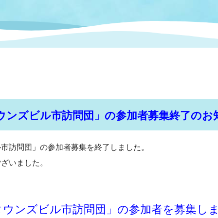
情報
関連情報
管理者
計画
移住・定住
新型コロナウイルス感染
教育旅行
除染事業
行政改革
福祉
設ページ
き市立美術館
制度
監査
・労働
産業
会など
いわき市広告事業
ウンズビル市訪問団」の参加者募集終了のお
プンデータ・活用事例
市訪問団」の参加者募集を終了しました。
市民意見募集(パブリック
委員会
ございました。
メント)
局
施設案内
タウンズビル市訪問団」の参加者を募集し