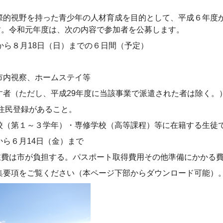
際的視野を持った青少年の人材育成を目的として、平成６年度
す。令和元年度は、次の内容で参加者を公募します。
から８月
18
日（日）までの６日間（予定）
市内視察、ホームステイ等
す者（ただし、平成
29
年度に当該事業で派遣された者は除く。
住民登録があること。
校（第１～３学年）・専修学校（高等課程）等に在籍する生徒
から６月
14
日（金）まで
費は市が負担する。パスポート取得費用その他準備にかかる費
集要項をご覧ください（本ページ下部からダウンロード可能）