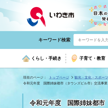
キーワード検索
くらし・手続き
子育て・教育
現在のページ：
トップページ
観光・文化・スポー
令和元年度 国際姉妹都市（タウンズビル市）交流事業
くらしの手続きガイド
生涯学習
医療
お知らせ
入札・契約
市の紹介
いざ
子育
健康
年間
産業
市長
令和元年度 国際姉妹都市
年金・保険
高齢者福祉・介護
目的から探す
企業立地
市の統計
マイ
地域
モデ
福祉
広報