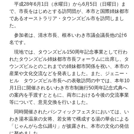
平成
28
年
6
月
1
日（水曜日）から
6
月
5
日（日曜日）ま
で、市長をはじめとする訪問団が、本市と国際姉妹都市
であるオーストラリア・タウンズビル市を訪問しまし
た。
参加者は、清水市長、根本いわき市議会議長他の計
6
名です。
現地では、タウンズビル
150
周年記念事業として行わ
れたタウンズビル姉妹都市市長フォーラムに出席し、タ
ウンズビルとのこれまでの姉妹都市関係を祝い、本市の
産業や文化交流などを発表しました。また、ジェニー・
ヒル タウンズビル市長への表敬訪問の中では、本年
10
月
1
日に開催されるいわき市市制施行
50
周年記念式典へ
の案内を手渡すとともに、両市における今後の交流事業
等について、意見交換を行いました。
同時開催されたパシフィックフェスタにおいては、い
わき湯本温泉の女将、若女将で構成する湯の華会による
「じゃんがら念仏踊り」が披露され、本市の文化の発信
に努めました。