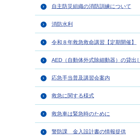
自主防災組織の消防訓練について
消防水利
令和８年救急救命講習【定期開催】
AED（自動体外式除細動器）の貸出
応急手当普及講習会案内
救急に関する様式
救急車は緊急時のために
警防課 金入設計書の情報提供