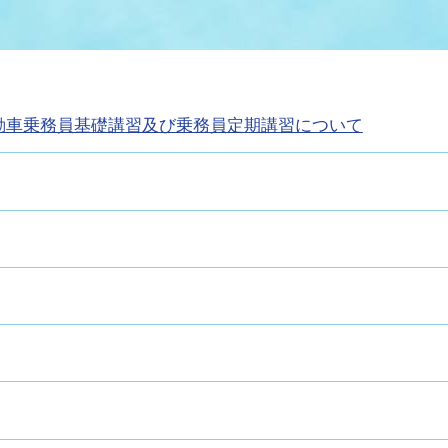
情報
関連情報
管理者
計画
移住・定住
新型コロナウイルス感染
教育旅行
除染事業
行政改革
福祉
設ページ
動車乗務員基礎講習及び乗務員定期講習について
き市立美術館
制度
監査
・労働
産業
会など
いわき市広告事業
プンデータ・活用事例
市民意見募集(パブリック
委員会
メント)
局
施設案内