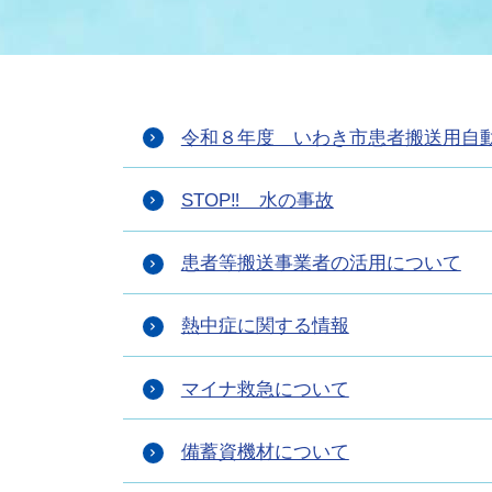
まちづくり
スポーツ
保健・衛生
職員
地域
施設
指定
行政
福祉に関するその他の情報
地域
令和８年度 いわき市患者搬送用自
いわき市女性活躍推進ポータ
いわき市へのアクセス
公売
いわ
市の
雇用
ルサイト
STOP‼ 水の事故
市議会
審議
患者等搬送事業者の活用について
電子サービス
オー
熱中症に関する情報
監査委員
農業
マイナ救急について
備蓄資機材について
ご意見・ご質問
水道