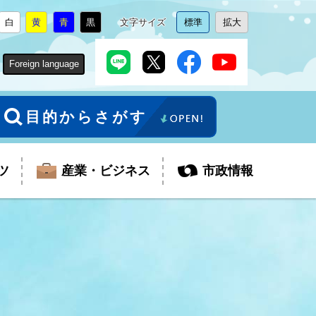
白
黄
青
黒
文字サイズ
標準
拡大
背
に
背
に
背
に
背
に
文
に
文
に
景
変
景
変
景
変
景
変
字
変
字
変
色
更
色
更
色
更
色
更
サ
更
サ
更
Foreign language
を
を
を
を
イ
イ
ズ
ズ
を
を
目的からさがす
ツ
産業・ビジネス
市政情報
税金
教育委員会
障がい者福祉
観光スポット
支払・請求
ふるさと寄附金
ごみ・環境
生活保護
芸術
企業支援・起業支援
財政