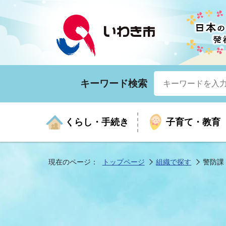
キーワード検索
くらし・手続き
子育て・教育
現在のページ：
トップページ
組織で探す
警防課
くらしの手続きガイド
生涯学習
医療
お知らせ
入札・契約
市の紹介
いざ
子育
健康
年間
産業
市長
年金・保険
高齢者福祉・介護
目的から探す
企業立地
市の統計
マイ
地域
モデ
福祉
広報