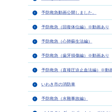
予防救急動画公開しました。
予防救急（回復体位編）※動画あり
予防救急（心肺蘇生法編）
予防救急（歯牙損傷編）※動画あり
予防救急（直接圧迫止血法編）※動
いわき市の消防車
予防救急（水難事故編）