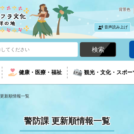
背景色
音声読み上げ
健康・医療・福祉
観光・文化・スポー
 更新順情報一覧
という時に
て
イベントの案内
振興
室
届出・証明
教育
児童福祉
外国人観光客向けページ
廃棄物
フラシティいわき
警防課 更新順情報一覧
ナンバー
包括ケア(介護予防等)
ルコース
・介護
住まい・生活・相談
福祉事業者向け情報
歴史・文化
都市計画・開発・建築
広聴