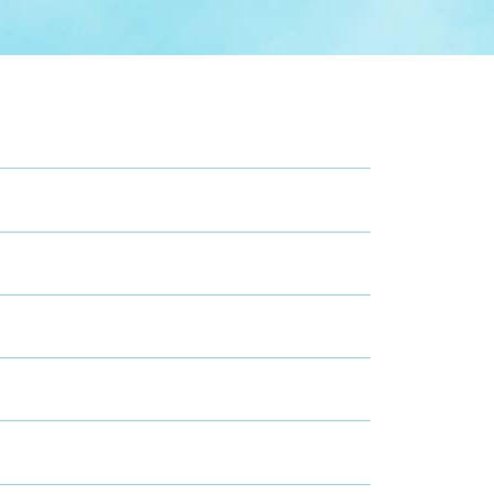
症特
人権・男女共同参画
国際・国内交流
環境法令等に基づく届出
公有財産
医療センター
情報公開・個人情報保護
選挙
選挙管理委員会
コ
市制施行周年関連情報
組織一覧