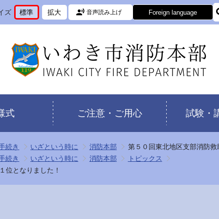
イズ
標準
拡大
Foreign language
音声読み上げ
文
に
文
に
字
変
字
変
サ
更
サ
更
イ
イ
ズ
ズ
を
を
様式
ご注意・ご用心
試験・
手続き
いざという時に
消防本部
第５０回東北地区支部消防救
手続き
いざという時に
消防本部
トピックス
１位となりました！