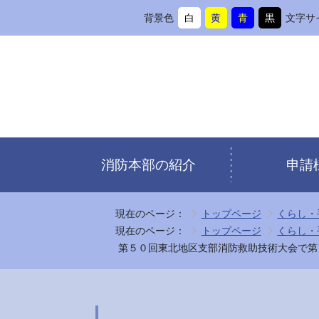
背景色
白
黄
青
黒
文字サ
背
に
背
に
背
に
背
に
景
変
景
変
景
変
景
変
色
更
色
更
色
更
色
更
を
を
を
を
消防本部の紹介
申請
現在のページ：
トップページ
くらし・
現在のページ：
トップページ
くらし・
第５０回東北地区支部消防救助技術大会で第