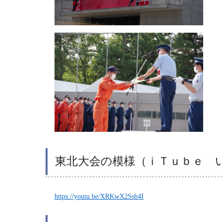
東北大会の模様（ｉＴｕｂｅ 
https://youtu.be/XRKwX2Ssb4I