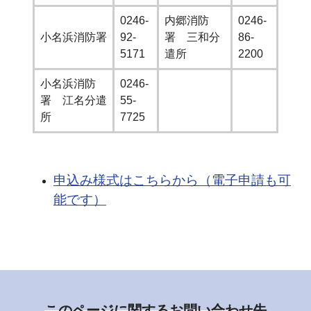
0246-
内郷消防
0246-
小名浜消防署
92-
署 三和分
86-
5171
遣所
2200
小名浜消防
0246-
署 江名分遣
55-
所
7725
申込み様式はこちらから（電子申請も可
能です）
このページに関するお問い合わせ先