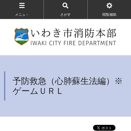
メニュ－
さがす
閲覧補助
予防救急（心肺蘇生法編）※
ゲームＵＲＬ