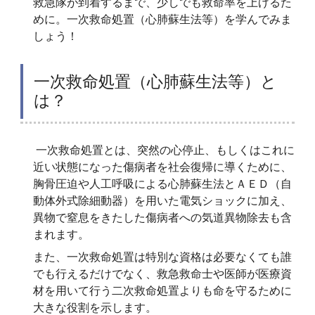
救急隊が到着するまで、少しでも救命率を上げるた
めに。一次救命処置（心肺蘇生法等）を学んでみま
しょう！
一次救命処置（心肺蘇生法等）と
は？
一次救命処置とは、突然の心停止、もしくはこれに
近い状態になった傷病者を社会復帰に導くために、
胸骨圧迫や人工呼吸による心肺蘇生法とＡＥＤ（自
動体外式除細動器）を用いた電気ショックに加え、
異物で窒息をきたした傷病者への気道異物除去も含
まれます。
また、一次救命処置は特別な資格は必要なくても誰
でも行えるだけでなく、救急救命士や医師が医療資
材を用いて行う二次救命処置よりも命を守るために
大きな役割を示します。