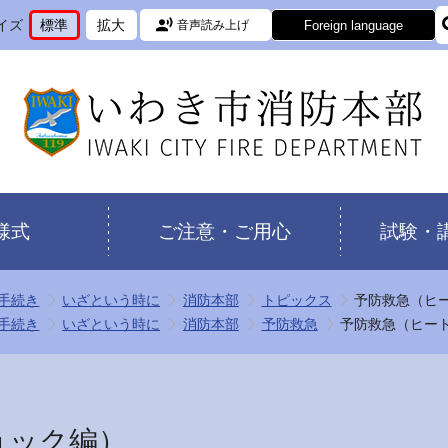
イズ
標準
拡大
Foreign language
音声読み上げ
文
に
文
に
字
変
字
変
サ
更
サ
更
イ
イ
ズ
ズ
を
を
様式
ご注意・ご用心
試験・
手続き
いざという時に
消防本部
トピックス
予防救急（ヒ
手続き
いざという時に
消防本部
予防救急
予防救急（ヒー
ョック編）