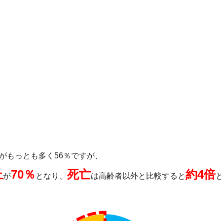
がもっとも多く56％ですが、
上
70％
死亡
約4倍
が
となり、
は高齢者以外と比較すると