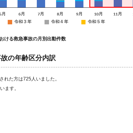
おける救急事故の月別出動件数
事故の年齢区分内訳
された方は725人いました。
ています。