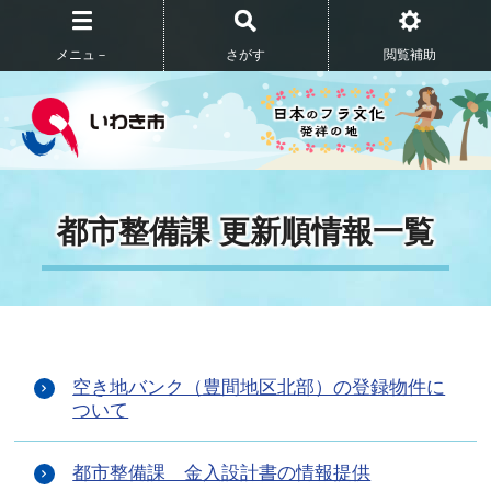
メニュ－
さがす
閲覧補助
都市整備課 更新順情報一覧
空き地バンク（豊間地区北部）の登録物件に
ついて
都市整備課 金入設計書の情報提供