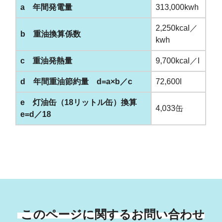
a 年間発電量
313,000kwh
2,250kcal／
b 重油換算係数
kwh
c 重油発熱量
9,700kcal／l
d 年間重油節約量 d=a×b／c
72,600l
e 灯油缶（18リットル缶）換算
4,033缶
e=d／18
このページに関するお問い合わせ