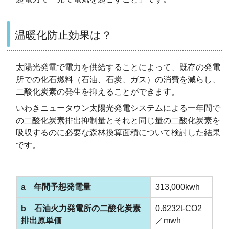
温暖化防止効果は？
太陽光発電で電力を供給することによって、既存の発電
所での化石燃料（石油、石炭、ガス）の消費を減らし、
二酸化炭素の発生を抑えることができます。
いわきニュータウン太陽光発電システムによる一年間で
の二酸化炭素排出抑制量とそれと同じ量の二酸化炭素を
吸収するのに必要な森林換算面積について検討した結果
です。
a 年間予想発電量
313,000kwh
b 石油火力発電所の二酸化炭素
0.6232t-CO2
排出原単価
／mwh