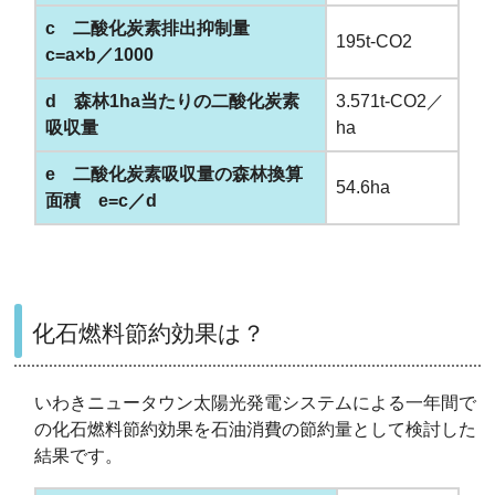
c 二酸化炭素排出抑制量
195t-CO2
c=a×b／1000
d 森林1ha当たりの二酸化炭素
3.571t-CO2／
吸収量
ha
e 二酸化炭素吸収量の森林換算
54.6ha
面積 e=c／d
化石燃料節約効果は？
いわきニュータウン太陽光発電システムによる一年間で
の化石燃料節約効果を石油消費の節約量として検討した
結果です。