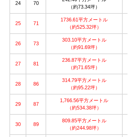
24
70
（約73.34坪）
1736.61平方メートル
25
71
（約525.32坪）
303.10平方メートル
26
73
（約91.69坪）
236.87平方メートル
27
81
（約71.65坪）
314.79平方メートル
28
86
（約95.22坪）
1,766.56平方メートル
29
87
（約534.38坪）
809.85平方メートル
30
89
（約244.98坪）