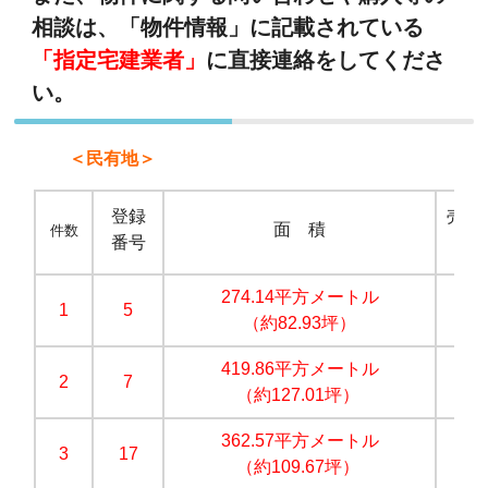
相談は、「物件情報」に記載されている
「指定宅建業者」
に直接連絡をしてくださ
い。
＜民有地＞
登録
売却
面 積
件数
番号
274.14平方メートル
1
5
（約82.93坪）
419.86平方メートル
2
7
（約127.01坪）
362.57平方メートル
3
17
（約109.67坪）