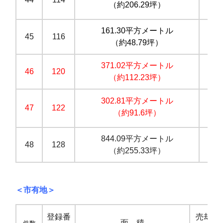
（約206.29坪）
161.30平方メートル
45
116
（約48.79坪）
371.02平方メートル
46
120
（約112.23坪）
302.81平方メートル
47
122
（約91.6坪）
844.09平方メートル
48
128
（約255.33坪）
＜市有地＞
登録番
売却・
面 積