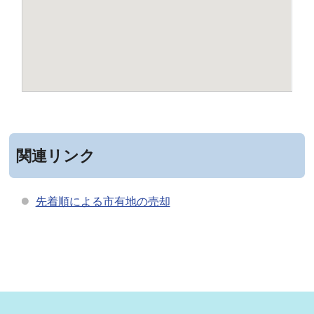
関連リンク
先着順による市有地の売却