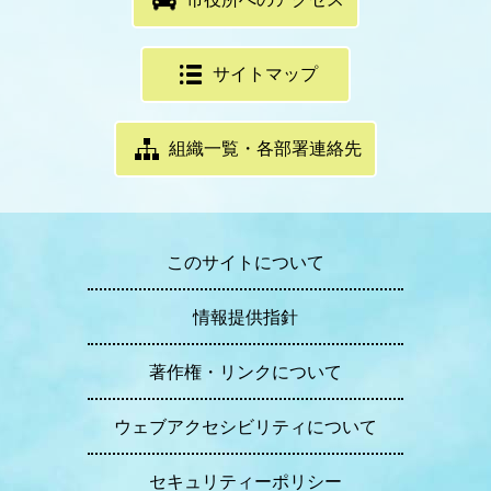
サイトマップ
組織一覧・各部署連絡先
このサイトについて
情報提供指針
著作権・リンクについて
ウェブアクセシビリティについて
セキュリティーポリシー