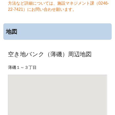
方法など詳細
については、施設マネジメント課（0246-
22-7421）にお問い合わせ願います。
地図
空き地バンク（薄磯）周辺地図
薄磯１～３丁目