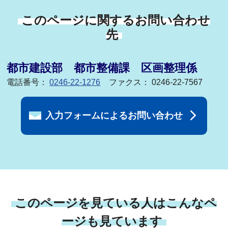
このページに関するお問い合わせ
先
都市建設部 都市整備課 区画整理係
電話番号：
0246-22-1276
ファクス： 0246-22-7567
入力フォームによるお問い合わせ
このページを見ている人はこんなペ
ージも見ています