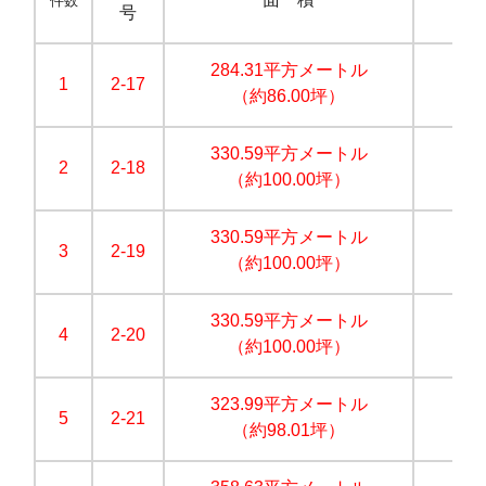
件数
号
284.31平方メートル
1
2-17
（約86.00坪）
330.59平方メートル
2
2-18
（約100.00坪）
330.59平方メートル
3
2-19
（約100.00坪）
330.59平方メートル
4
2-20
（約100.00坪）
323.99平方メートル
5
2-21
（約98.01坪）