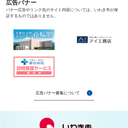
広告バナー
バナー広告やリンク先のサイト内容については、いわき市が保
証するものではありません。
広告バナー募集について