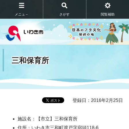
メニュ－
さがす
閲覧補助
三和保育所
登録日：2016年2月25日
施設名：【市立】三和保育所
住所：いわき市三和町渡戸字宿頭118-6