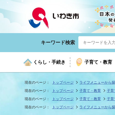
キーワード検索
くらし・手続き
子育て・教育
現在のページ：
トップページ
ライフメニューから
現在のページ：
トップページ
子育て・教育
子育
くらしの手続きガイド
生涯学習
医療
お知らせ
入札・契約
市の紹介
いざ
子育
健康
年間
産業
市長
現在のページ：
トップページ
子育て・教育
子育
現在のページ：
トップページ
ライフメニューから
年金・保険
高齢者福祉・介護
目的から探す
企業立地
市の統計
マイ
地域
モデ
福祉
広報