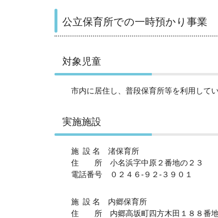
公立保育所での一時預かり事業
対象児童
市内に居住し、普段保育所等を利用してい
実施施設
施 設 名 渚保育所
住 所 小名浜字中原２番地の２３
電話番号 ０２４６‐９２‐３９０１
施 設 名 内郷保育所
住 所 内郷高坂町四方木田１８８番