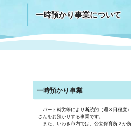
一時預かり事業について
まちづくり
スポーツ
保健・衛生
職員
地域
施設
指定
行政
福祉に関するその他の情報
地域
いわき市女性活躍推進ポータ
いわき市へのアクセス
公売
いわ
市の
雇用
ルサイト
市議会
審議
電子サービス
オー
一時預かり事業
監査委員
農業
パート就労等により断続的（週３日程度）
さんをお預かりする事業です。
ご意見・ご質問
水道
また、いわき市内では、公立保育所２か所