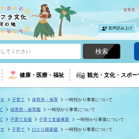
背景色
音声読み上げ
健康・医療・福祉
観光・文化・スポー
探す
子育て
保育所・保育
一時預かり事業について
て
保育所・保育園
一時預かり事業について
という時に
て
イベントの案内
振興
室
届出・証明
教育
児童福祉
外国人観光客向けページ
廃棄物
フラシティいわき
て
子育て支援
子育て支援事業
一時預かり事業について
探す
子育て
ひとり親家庭
一時預かり事業について
ナンバー
包括ケア(介護予防等)
ルコース
・介護
住まい・生活・相談
福祉事業者向け情報
歴史・文化
都市計画・開発・建築
広聴