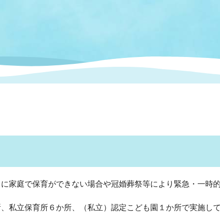
情報
関連情報
管理者
計画
移住・定住
新型コロナウイルス感染
教育旅行
除染事業
行政改革
福祉
設ページ
き市立美術館
制度
監査
・労働
産業
会など
いわき市広告事業
プンデータ・活用事例
市民意見募集(パブリック
委員会
メント)
に家庭で保育ができない場合や冠婚葬祭等により緊急・一時的
局
施設案内
、私立保育所６か所、（私立）認定こども園１か所で実施し