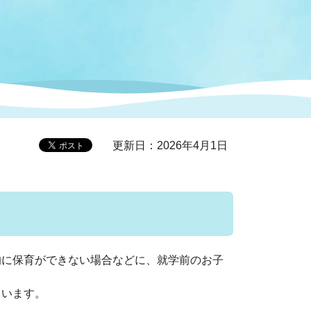
症特
人権・男女共同参画
国際・国内交流
環境法令等に基づく届出
公有財産
医療センター
情報公開・個人情報保護
選挙
更新日：2026年4月1日
選挙管理委員会
コ
市制施行周年関連情報
に保育ができない場合などに、就学前のお子
組織一覧
ています。