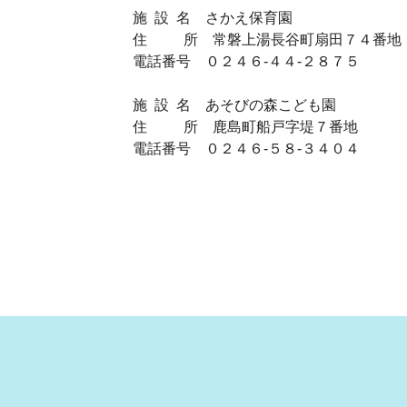
施 設 名 さかえ保育園
住 所 常磐上湯長谷町扇田７４番地
電話番号 ０２４６‐４４‐２８７５
施 設 名 あそびの森こども園
住 所 鹿島町船戸字堤７番地
電話番号 ０２４６‐５８‐３４０４