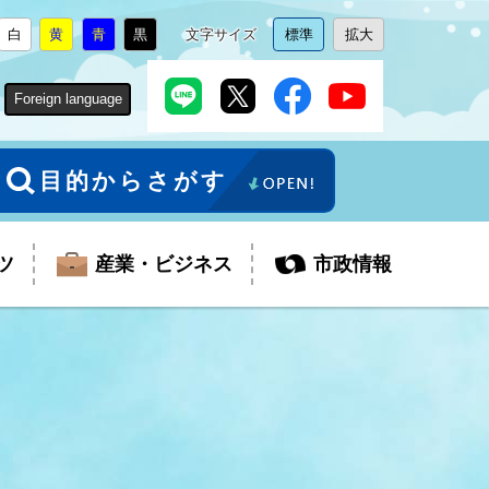
白
黄
青
黒
文字サイズ
標準
拡大
背
に
背
に
背
に
背
に
文
に
文
に
景
変
景
変
景
変
景
変
字
変
字
変
色
更
色
更
色
更
色
更
サ
更
サ
更
Foreign language
を
を
を
を
イ
イ
ズ
ズ
を
を
目的からさがす
ツ
産業・ビジネス
市政情報
税金
教育委員会
障がい者福祉
観光スポット
支払・請求
ふるさと寄附金
ごみ・環境
生活保護
芸術
企業支援・起業支援
財政