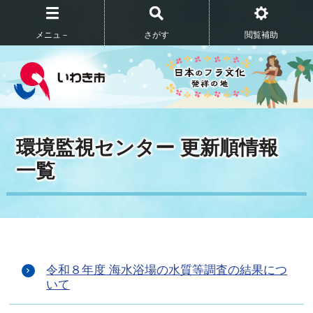
メニュ－
さがす
閲覧補助
環境監視センター 更新順情報
一覧
令和８年度 海水浴場の水質等調査の結果につ
いて