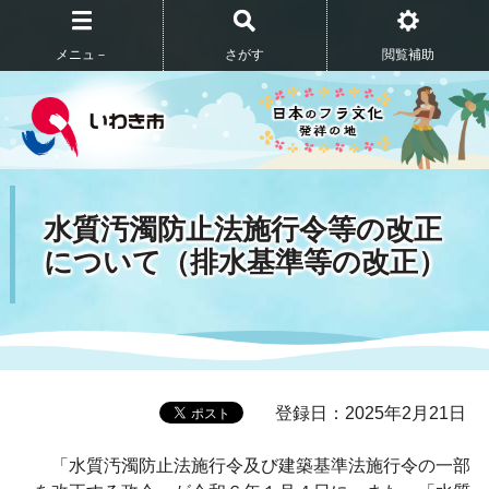
メニュ－
さがす
閲覧補助
水質汚濁防止法施行令等の改正
について（排水基準等の改正）
登録日：2025年2月21日
「水質汚濁防止法施行令及び建築基準法施行令の一部