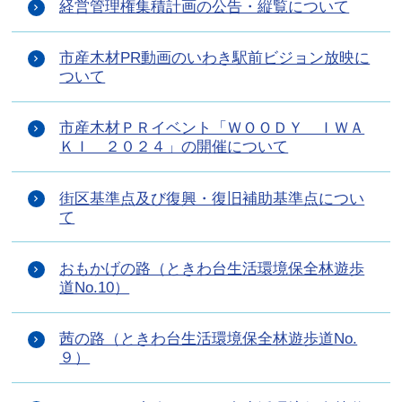
経営管理権集積計画の公告・縦覧について
市産木材PR動画のいわき駅前ビジョン放映に
ついて
市産木材ＰＲイベント「ＷＯＯＤＹ ＩＷＡ
ＫＩ ２０２４」の開催について
街区基準点及び復興・復旧補助基準点につい
て
おもかげの路（ときわ台生活環境保全林遊歩
道No.10）
茜の路（ときわ台生活環境保全林遊歩道No.
９）