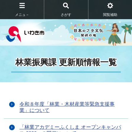
メニュ－
さがす
閲覧補助
林業振興課 更新順情報一覧
令和８年度「林業・木材産業等緊急支援事
業」について
「林業アカデミーふくしま オープンキャンパ