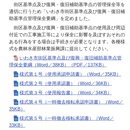
街区基準点及び復興・復旧補助基準点の管理保全等を
適切に行うため「いわき市街区基準点及び復興・復旧補
助基準点管理保全要綱」を定めました。
街区基準点及び復興・復旧補助基準点の使用及び周辺
付近での工事施工等により保全に影響を及ぼすおそれの
ある行為をする場合は手続きが必要となります。各種様
式を農林水産部林業振興課に提出してください。
いわき市街区基準点及び復興・復旧補助基準点管
理保全要綱（Word／38KB）（PDF／137KB）
様式第１号（使用承認申請書）（Word／35KB）
様式第２号（使用承認書）（Word／36KB）
様式第３号（使用報告書）（Word／34KB）
様式第４号（一時撤去移転承認申請書）（Word／
35KB）
様式第５号（一時撤去移転承認書）（Word／
33KB）