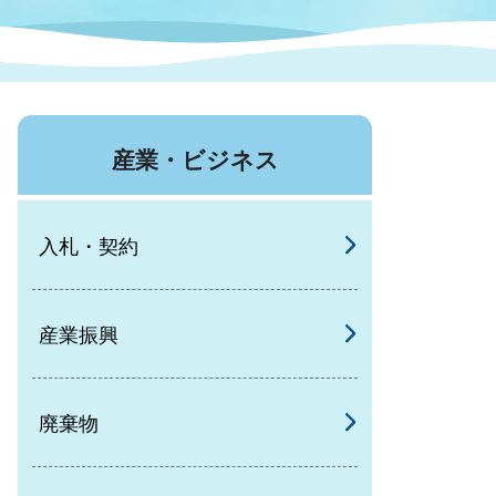
症特
人権・男女共同参画
国際・国内交流
環境法令等に基づく届出
公有財産
医療センター
産業・ビジネス
情報公開・個人情報保護
選挙
入札・契約
選挙管理委員会
産業振興
コ
市制施行周年関連情報
廃棄物
組織一覧