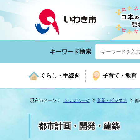
キーワード検索
くらし・手続き
子育て・教育
現在のページ：
トップページ
産業・ビジネス
都
くらしの手続きガイド
生涯学習
医療
お知らせ
入札・契約
市の紹介
いざ
子育
健康
年間
産業
市長
都市計画・開発・建築
年金・保険
高齢者福祉・介護
目的から探す
企業立地
市の統計
マイ
地域
モデ
福祉
広報