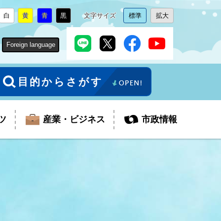
白
黄
青
黒
文字サイズ
標準
拡大
背
に
背
に
背
に
背
に
文
に
文
に
景
変
景
変
景
変
景
変
字
変
字
変
色
更
色
更
色
更
色
更
サ
更
サ
更
Foreign language
を
を
を
を
イ
イ
ズ
ズ
を
を
目的からさがす
ツ
産業・ビジネス
市政情報
税金
教育委員会
障がい者福祉
観光スポット
支払・請求
ふるさと寄附金
ごみ・環境
生活保護
芸術
企業支援・起業支援
財政