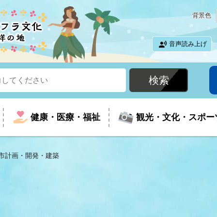
背景色
音声読み上げ
健康・医療・福祉
観光・文化・スポー
市計画・開発・建築
という時に
て
イベントの案内
振興
室
届出・証明
教育
児童福祉
外国人観光客向けページ
廃棄物
フラシティいわき
ナンバー
包括ケア(介護予防等)
ルコース
・介護
住まい・生活・相談
福祉事業者向け情報
歴史・文化
都市計画・開発・建築
広聴