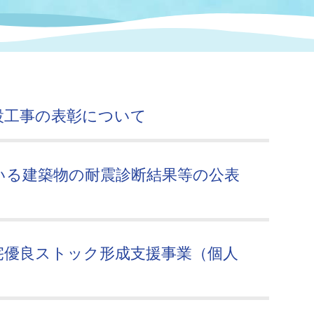
情報
関連情報
管理者
計画
移住・定住
新型コロナウイルス感染
教育旅行
除染事業
行政改革
福祉
設ページ
き市立美術館
制度
監査
設工事の表彰について
・労働
産業
会など
いわき市広告事業
いる建築物の耐震診断結果等の公表
プンデータ・活用事例
市民意見募集(パブリック
委員会
メント)
宅優良ストック形成支援事業（個人
局
施設案内