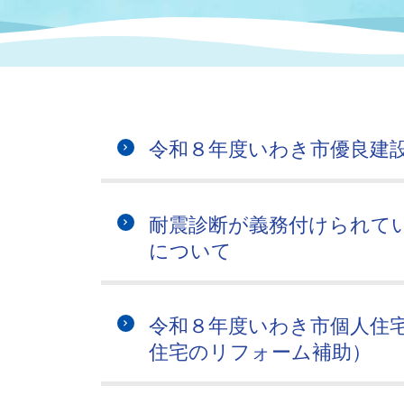
まちづくり
スポーツ
保健・衛生
職員
地域
施設
指定
行政
福祉に関するその他の情報
地域
いわき市女性活躍推進ポータ
いわき市へのアクセス
公売
いわ
市の
令和８年度いわき市優良建
雇用
ルサイト
市議会
審議
耐震診断が義務付けられて
電子サービス
オー
について
監査委員
農業
令和８年度いわき市個人住
住宅のリフォーム補助）
ご意見・ご質問
水道