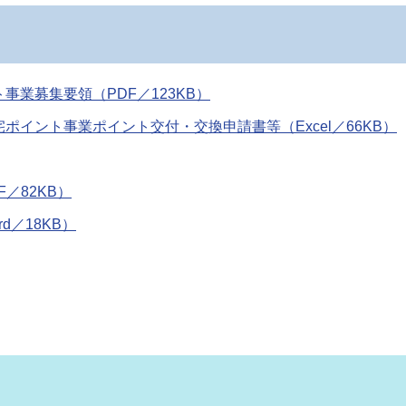
業募集要領（PDF／123KB）
イント事業ポイント交付・交換申請書等（Excel／66KB）
／82KB）
／18KB）