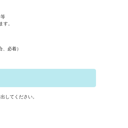
券等
します。
合、必着）
出してください。