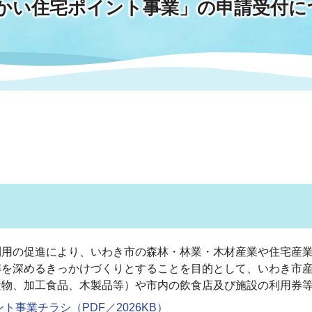
かい住宅ポイント事業」の申請受付に
情報
関連情報
管理者
計画
移住・定住
新型コロナウイルス感染
教育旅行
除染事業
行政改革
福祉
設ページ
き市立美術館
制度
監査
・労働
産業
会など
いわき市広告事業
プンデータ・活用事例
市民意見募集(パブリック
委員会
メント)
用の促進により、いわき市の森林・林業・木材産業や住宅産業
解を深めるきっかけづくりとすることを目的として、いわき市
産物、加工食品、木製品等）や市内の飲食店及び施設の利用券
局
施設案内
事業チラシ（PDF／2026KB）