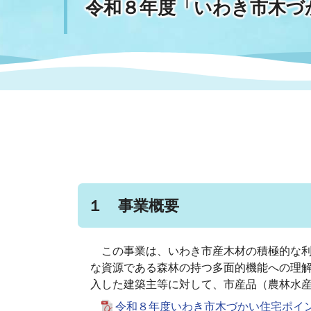
令和８年度「いわき市木づ
まちづくり
スポーツ
保健・衛生
職員
地域
施設
指定
行政
福祉に関するその他の情報
地域
いわき市女性活躍推進ポータ
いわき市へのアクセス
公売
いわ
市の
雇用
ルサイト
市議会
審議
電子サービス
オー
１ 事業概要
監査委員
農業
この事業は、いわき市産木材の積極的な利
な資源である森林の持つ多面的機能への理
入した建築主等に対して、市産品（農林水
ご意見・ご質問
水道
令和８年度いわき市木づかい住宅ポイント