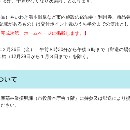
るか、予算がなくなり次第終了となります。
）やいわき湯本温泉など市内施設の宿泊券・利用券、商品
金額の記載があるもの）は交付ポイント数のうち半分までの使用と
。完成次第、ホームページに掲載します。】
２月26日（金）
午前８時30分から午後５時まで
（
郵送の場
12月29日から１月３日まで）を除く。
ついて
産部林業振興課（市役所本庁舎４階）に持参又は郵送により提
ださい。