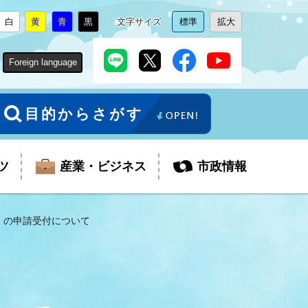
白
黄
青
黒
文字サイズ
標準
拡大
背
に
背
に
背
に
背
に
文
に
文
に
景
変
景
変
景
変
景
変
字
変
字
変
色
更
色
更
色
更
色
更
サ
更
サ
更
Foreign language
を
を
を
を
イ
イ
ズ
ズ
を
を
目的からさがす
ツ
産業・ビジネス
市政情報
」の申請受付について
税金
教育委員会
障がい者福祉
観光スポット
支払・請求
ふるさと寄附金
ごみ・環境
生活保護
芸術
企業支援・起業支援
財政