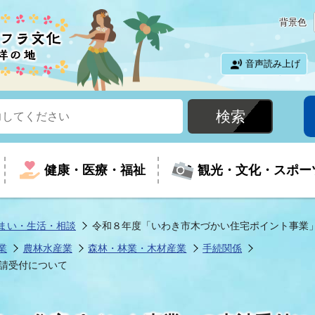
背景色
音声読み上げ
健康・医療・福祉
観光・文化・スポー
まい・生活・相談
令和８年度「いわき市木づかい住宅ポイント事業
業
農林水産業
森林・林業・木材産業
手続関係
という時に
て
イベントの案内
振興
室
届出・証明
教育
児童福祉
外国人観光客向けページ
廃棄物
フラシティいわき
請受付について
ナンバー
包括ケア(介護予防等)
ルコース
・介護
住まい・生活・相談
福祉事業者向け情報
歴史・文化
都市計画・開発・建築
広聴