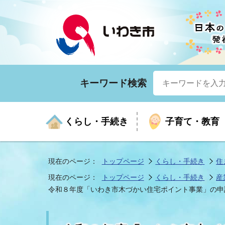
キーワード検索
くらし・手続き
子育て・教育
現在のページ：
トップページ
くらし・手続き
住
現在のページ：
トップページ
くらし・手続き
産
くらしの手続きガイド
生涯学習
医療
お知らせ
入札・契約
市の紹介
いざ
子育
健康
年間
産業
市長
令和８年度「いわき市木づかい住宅ポイント事業」の申
年金・保険
高齢者福祉・介護
目的から探す
企業立地
市の統計
マイ
地域
モデ
福祉
広報