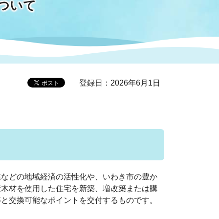
ついて
症特
人権・男女共同参画
国際・国内交流
環境法令等に基づく届出
公有財産
医療センター
情報公開・個人情報保護
選挙
登録日：2026年6月1日
選挙管理委員会
コ
市制施行周年関連情報
などの地域経済の活性化や、いわき市の豊か
産木材を使用した住宅を新築、増改築または購
等と交換可能なポイントを交付するものです。
組織一覧