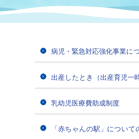
まちづくり
スポーツ
保健・衛生
職員
地域
施設
指定
行政
福祉に関するその他の情報
地域
いわき市女性活躍推進ポータ
いわき市へのアクセス
公売
いわ
市の
病児・緊急対応強化事業に
雇用
ルサイト
市議会
審議
出産したとき（出産育児一
電子サービス
オー
監査委員
農業
乳幼児医療費助成制度
「赤ちゃんの駅」について
ご意見・ご質問
水道