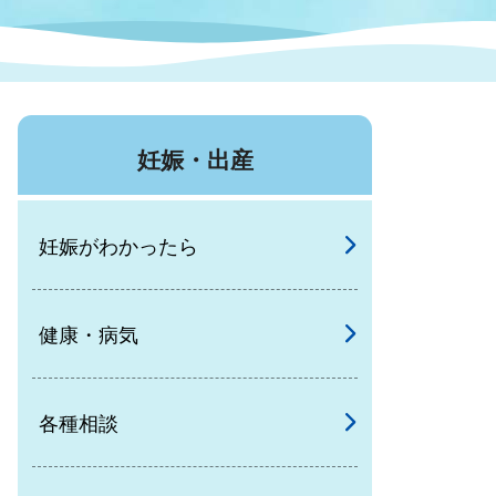
症特
人権・男女共同参画
国際・国内交流
環境法令等に基づく届出
公有財産
医療センター
妊娠・出産
情報公開・個人情報保護
選挙
妊娠がわかったら
選挙管理委員会
健康・病気
コ
市制施行周年関連情報
各種相談
組織一覧