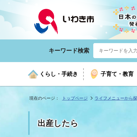
キーワード検索
くらし・手続き
子育て・教育
現在のページ：
トップページ
ライフメニューから
くらしの手続きガイド
生涯学習
医療
お知らせ
入札・契約
市の紹介
いざ
子育
健康
年間
産業
市長
出産したら
年金・保険
高齢者福祉・介護
目的から探す
企業立地
市の統計
マイ
地域
モデ
福祉
広報