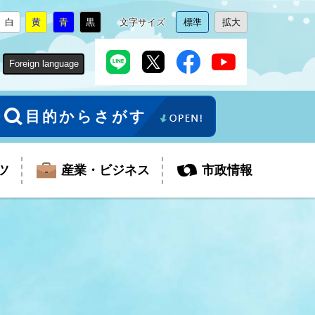
白
黄
青
黒
文字サイズ
標準
拡大
背
に
背
に
背
に
背
に
文
に
文
に
景
変
景
変
景
変
景
変
字
変
字
変
色
更
色
更
色
更
色
更
サ
更
サ
更
Foreign language
を
を
を
を
イ
イ
ズ
ズ
を
を
目的からさがす
ツ
産業・ビジネス
市政情報
税金
教育委員会
障がい者福祉
観光スポット
支払・請求
ふるさと寄附金
ごみ・環境
生活保護
芸術
企業支援・起業支援
財政