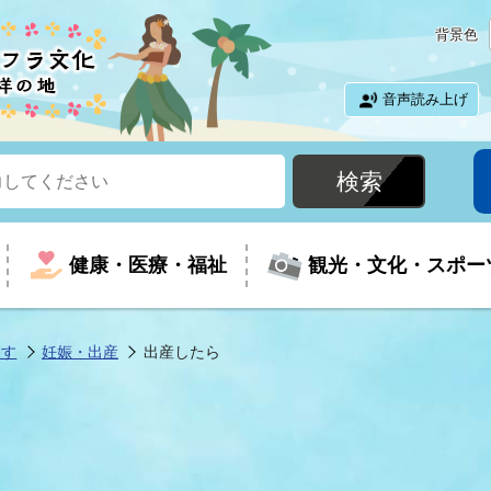
背景色
音声読み上げ
健康・医療・福祉
観光・文化・スポー
探す
妊娠・出産
出産したら
という時に
て
イベントの案内
振興
室
届出・証明
教育
児童福祉
外国人観光客向けページ
廃棄物
フラシティいわき
ナンバー
包括ケア(介護予防等)
ルコース
・介護
住まい・生活・相談
福祉事業者向け情報
歴史・文化
都市計画・開発・建築
広聴