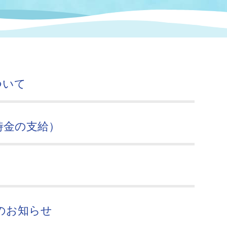
情報
関連情報
管理者
計画
移住・定住
新型コロナウイルス感染
教育旅行
除染事業
行政改革
福祉
設ページ
き市立美術館
制度
監査
ついて
・労働
産業
会など
いわき市広告事業
時金の支給）
プンデータ・活用事例
市民意見募集(パブリック
委員会
メント)
のお知らせ
局
施設案内