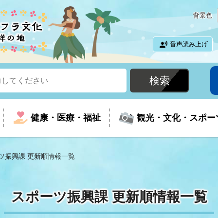
背景色
音声読み上げ
健康・医療・福祉
観光・文化・スポー
ツ振興課 更新順情報一覧
という時に
て
イベントの案内
振興
室
届出・証明
教育
児童福祉
外国人観光客向けページ
廃棄物
フラシティいわき
スポーツ振興課 更新順情報一覧
ナンバー
包括ケア(介護予防等)
ルコース
・介護
住まい・生活・相談
福祉事業者向け情報
歴史・文化
都市計画・開発・建築
広聴