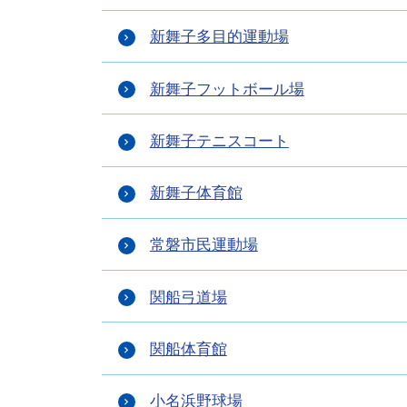
新舞子多目的運動場
新舞子フットボール場
新舞子テニスコート
新舞子体育館
常磐市民運動場
関船弓道場
関船体育館
小名浜野球場