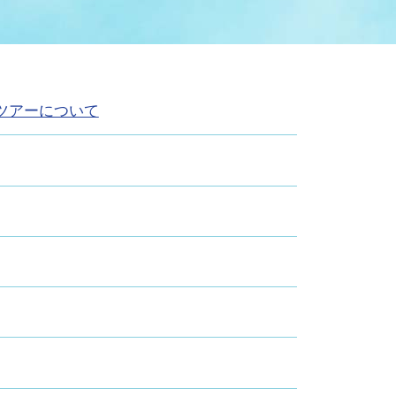
症特
人権・男女共同参画
国際・国内交流
環境法令等に基づく届出
公有財産
医療センター
ツアーについて
情報公開・個人情報保護
選挙
選挙管理委員会
コ
市制施行周年関連情報
組織一覧