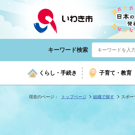
キーワード検索
くらし・手続き
子育て・教育
現在のページ：
トップページ
組織で探す
スポー
くらしの手続きガイド
生涯学習
医療
お知らせ
入札・契約
市の紹介
いざ
子育
健康
年間
産業
市長
年金・保険
高齢者福祉・介護
目的から探す
企業立地
市の統計
マイ
地域
モデ
福祉
広報