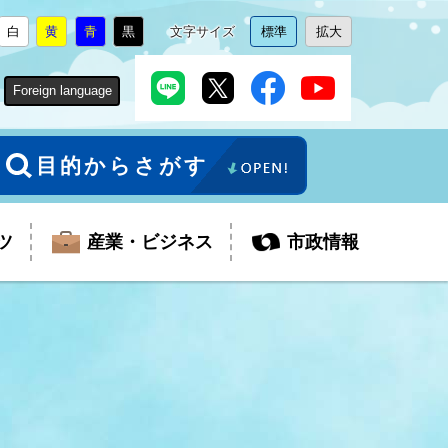
白
黄
青
黒
文字サイズ
標準
拡大
背
に
背
に
背
に
背
に
文
に
文
に
景
変
景
変
景
変
景
変
字
変
字
変
色
更
色
更
色
更
色
更
サ
更
サ
更
Foreign language
を
を
を
を
イ
イ
ズ
ズ
を
を
目的からさがす
ツ
産業・ビジネス
市政情報
税金
教育委員会
障がい者福祉
観光スポット
支払・請求
ふるさと寄附金
ごみ・環境
生活保護
芸術
企業支援・起業支援
財政