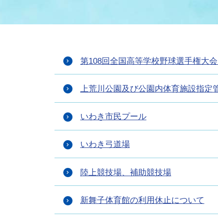
まちづくり
スポーツ
保健・衛生
職員
地域
施設
指定
行政
福祉に関するその他の情報
地域
第108回全国高等学校野球選手権大
いわき市女性活躍推進ポータ
いわき市へのアクセス
公売
いわ
市の
雇用
ルサイト
上荒川公園及び公園内体育施設指定
市議会
審議
いわき市民プール
電子サービス
オー
いわき弓道場
監査委員
農業
陸上競技場、補助競技場
新舞子体育館の利用休止について
ご意見・ご質問
水道