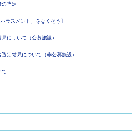
者の指定
・ハラスメント）をなくそう】
結果について（公募施設）
者選定結果について（非公募施設）
いて