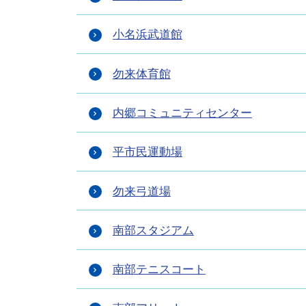
小名浜武道館
勿来体育館
内郷コミュニティセンター
平市民運動場
勿来弓道場
南部スタジアム
南部テニスコート