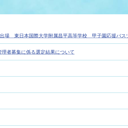
情報
関連情報
管理者
計画
移住・定住
新型コロナウイルス感染
教育旅行
除染事業
行政改革
福祉
設ページ
会出場 東日本国際大学附属昌平高等学校 甲子園応援バス
き市立美術館
制度
監査
・労働
産業
管理者募集に係る選定結果について
会など
いわき市広告事業
プンデータ・活用事例
市民意見募集(パブリック
委員会
メント)
局
施設案内