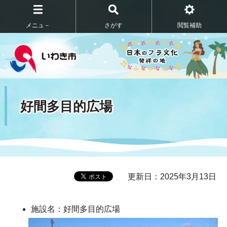
メニュ－
さがす
閲覧補助
好間多目的広場
更新日：2025年3月13日
施設名：好間多目的広場