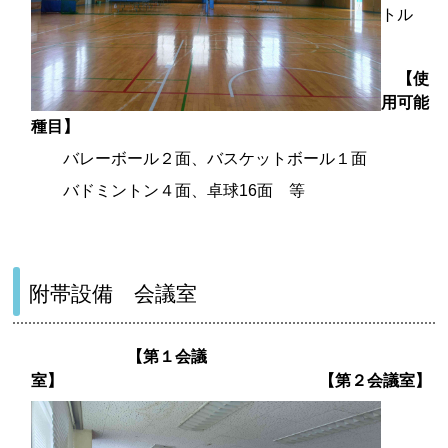
トル
【使
用可能
種目】
バレーボール２面、バスケットボール１面
バドミントン４面、卓球16面 等
附帯設備 会議室
【第１会議
室】 【第２会議室】