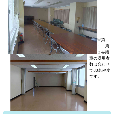
※第
１・第
２会議
室の収用者
数は合わせ
て80名程度
です。