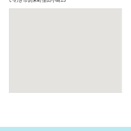
いわき市勿来町窪田小島13