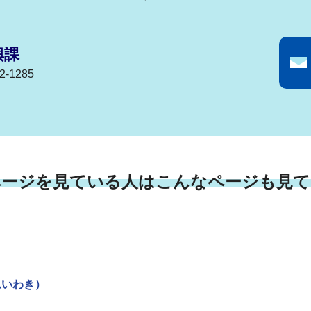
興課
-1285
ページを見ている人はこんなページも見て
ムいわき）