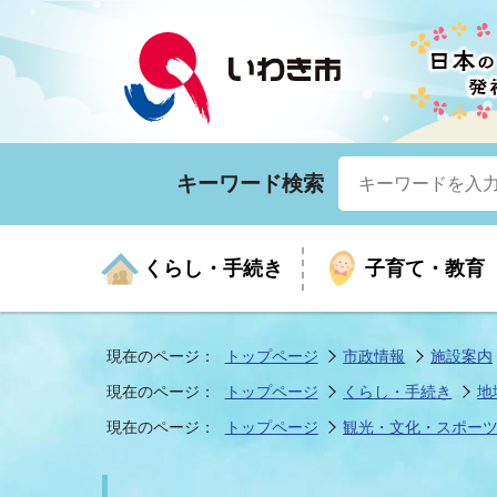
キーワード検索
くらし・手続き
子育て・教育
現在のページ：
トップページ
市政情報
施設案内
現在のページ：
トップページ
くらし・手続き
地
くらしの手続きガイド
生涯学習
医療
お知らせ
入札・契約
市の紹介
いざ
子育
健康
年間
産業
市長
現在のページ：
トップページ
観光・文化・スポー
年金・保険
高齢者福祉・介護
目的から探す
企業立地
市の統計
マイ
地域
モデ
福祉
広報