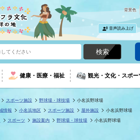
背景色
音声読み上げ
健康・医療・福祉
観光・文化・スポー
スポーツ施設
野球場・球技場
小名浜野球場
域情報
小名浜地区
スポーツ施設
屋外施設
小名浜野球場
という時に
て
イベントの案内
振興
室
届出・証明
教育
児童福祉
外国人観光客向けページ
廃棄物
フラシティいわき
ツ
スポーツ
施設案内
野球場・球技場
小名浜野球場
ナンバー
包括ケア(介護予防等)
ルコース
・介護
住まい・生活・相談
福祉事業者向け情報
歴史・文化
都市計画・開発・建築
広聴