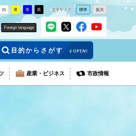
白
黄
青
黒
文字サイズ
標準
拡大
背
に
背
に
背
に
背
に
文
に
文
に
景
変
景
変
景
変
景
変
字
変
字
変
色
更
色
更
色
更
色
更
サ
更
サ
更
Foreign language
を
を
を
を
イ
イ
ズ
ズ
を
を
目的からさがす
ツ
産業・ビジネス
市政情報
税金
教育委員会
障がい者福祉
観光スポット
支払・請求
ふるさと寄附金
ごみ・環境
生活保護
芸術
企業支援・起業支援
財政