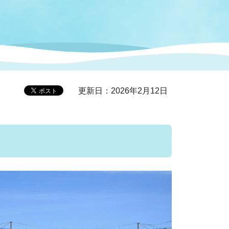
症特
人権・男女共同参画
国際・国内交流
環境法令等に基づく届出
公有財産
医療センター
情報公開・個人情報保護
選挙
更新日：2026年2月12日
選挙管理委員会
コ
市制施行周年関連情報
組織一覧