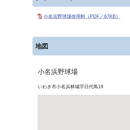
小名浜野球場使用料（PDF／67KB）
地図
小名浜野球場
いわき市小名浜林城字日代鳥19