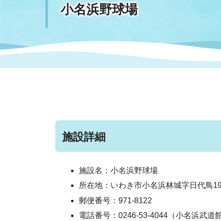
小名浜野球場
まちづくり
スポーツ
保健・衛生
職員
地域
施設
指定
行政
福祉に関するその他の情報
地域
いわき市女性活躍推進ポータ
いわき市へのアクセス
公売
いわ
市の
雇用
ルサイト
市議会
審議
電子サービス
オー
施設詳細
監査委員
農業
施設名：小名浜野球場
所在地：いわき市小名浜林城字日代鳥1
郵便番号：971-8122
ご意見・ご質問
水道
電話番号：0246-53-4044（小名浜武道