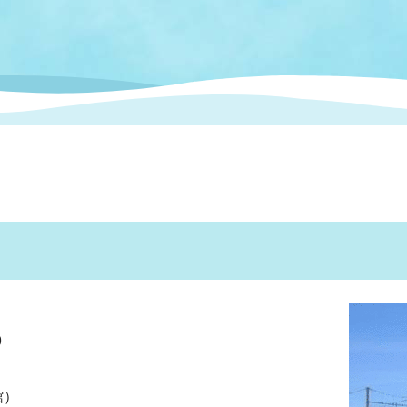
情報
関連情報
管理者
計画
移住・定住
新型コロナウイルス感染
教育旅行
除染事業
行政改革
福祉
設ページ
き市立美術館
制度
監査
・労働
産業
会など
いわき市広告事業
プンデータ・活用事例
市民意見募集(パブリック
委員会
メント)
9
局
施設案内
館）