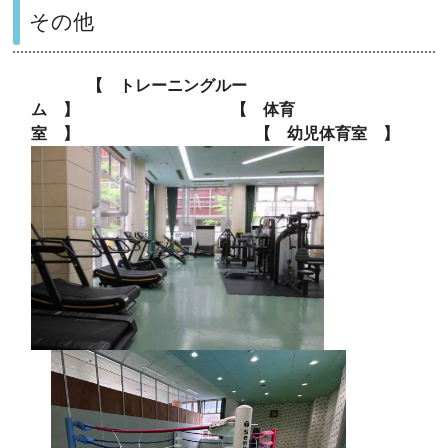
その他
【 トレーニングルー
ム 】 【 体育
室 】 【 幼児体育室 】