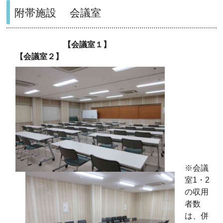
附帯施設 会議室
【会議室１】
【会議室２】
※会議
室1・2
の収用
者数
は、併