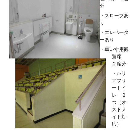
分
・スロープあ
り
・エレベータ
ーあり
・車いす用観
覧席
２席分
・バリ
アフリ
ートイ
レ ２
つ（オ
ストメ
イト対
応）