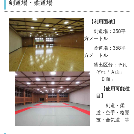
剣道場・柔道場
【利用面積】
剣道場：358平
方メートル
柔道場：358平
方メートル
貸出区分：それ
ぞれ「Ａ面」
「Ｂ面」
【使用可能種
目】
剣道・柔
道・空手・格闘
技・合気道 等