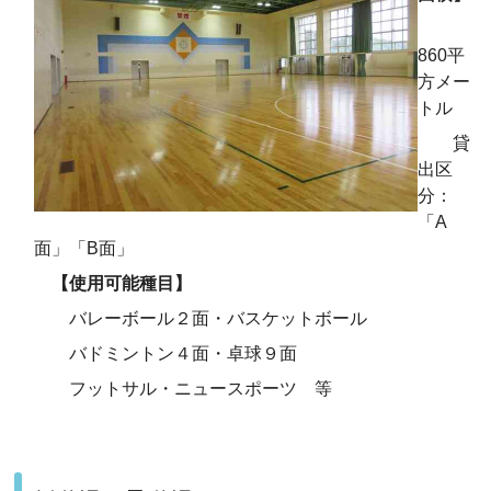
860平
方メー
トル
貸
出区
分：
「A
面」「B面」
【使用可能種目】
バレーボール２面・バスケットボール
バドミントン４面・卓球９面
フットサル・ニュースポーツ 等