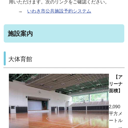
用いただけます。次のリンクをご確認ください。
→
いわき市公共施設予約システム
施設案内
大体育館
【ア
リーナ
面
積】
2,090
平方メ
ートル