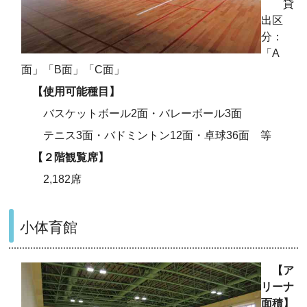
貸
出区
分：
「A
面」「B面」「C面」
【使用可能種
目】
バスケットボール2面・バレーボール3面
テニス3面・バドミントン12面・卓球36面 等
【２階観覧席】
2,182席
小体育館
【ア
リーナ
面積】