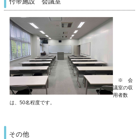
付帯施設 会議室
※ 会
議室の収
用者数
は、50名程度です。
その他