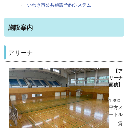
→
いわき市公共施設予約システム
施設案内
アリーナ
【ア
リーナ
面積】
1,390
平方メ
ートル
貸