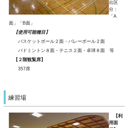
出区
分：
「A
面」「B面」
【使用可能種目】
バスケットボール２面・バレーボール２面
バドミントン８面・テニス２面・卓球８面 等
【２階観覧席】
357席
練習場
【利
用面