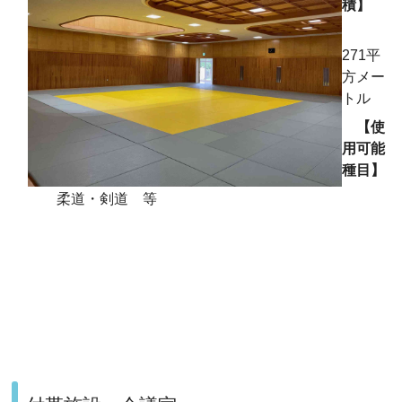
積】
271平
方メー
トル
【使
用可能
種目】
柔道・剣道 等