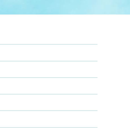
症特
人権・男女共同参画
国際・国内交流
環境法令等に基づく届出
公有財産
医療センター
情報公開・個人情報保護
選挙
選挙管理委員会
コ
市制施行周年関連情報
組織一覧