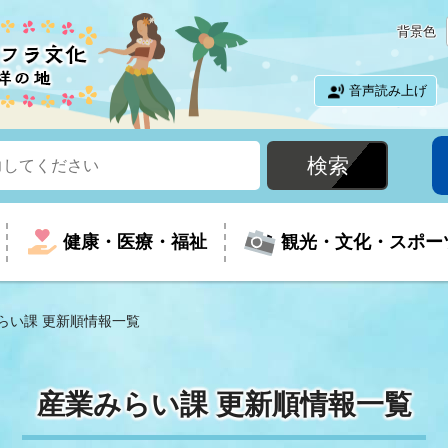
背景色
音声読み上げ
健康・医療・福祉
観光・文化・スポー
らい課 更新順情報一覧
という時に
て
イベントの案内
振興
室
届出・証明
教育
児童福祉
外国人観光客向けページ
廃棄物
フラシティいわき
産業みらい課 更新順情報一覧
ナンバー
包括ケア(介護予防等)
ルコース
・介護
住まい・生活・相談
福祉事業者向け情報
歴史・文化
都市計画・開発・建築
広聴