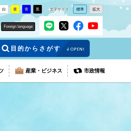
白
黄
青
黒
文字サイズ
標準
拡大
背
に
背
に
背
に
背
に
文
に
文
に
景
変
景
変
景
変
景
変
字
変
字
変
色
更
色
更
色
更
色
更
サ
更
サ
更
Foreign language
を
を
を
を
イ
イ
ズ
ズ
を
を
目的からさがす
ツ
産業・ビジネス
市政情報
税金
教育委員会
障がい者福祉
観光スポット
支払・請求
ふるさと寄附金
ごみ・環境
生活保護
芸術
企業支援・起業支援
財政