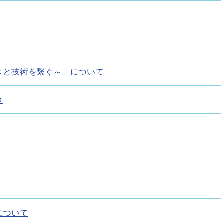
わきと技術を繋ぐ～」について
金
について