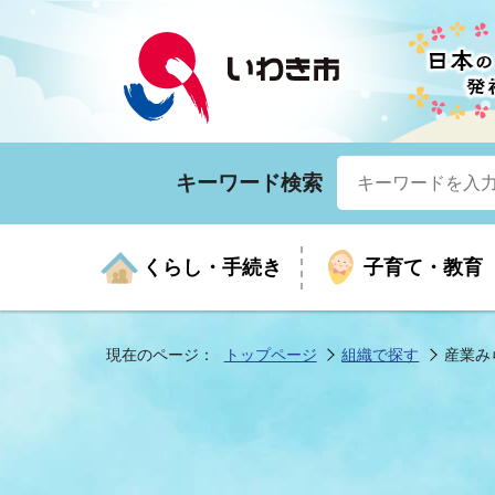
キーワード検索
くらし・手続き
子育て・教育
現在のページ：
トップページ
組織で探す
産業み
くらしの手続きガイド
生涯学習
医療
お知らせ
入札・契約
市の紹介
いざ
子育
健康
年間
産業
市長
年金・保険
高齢者福祉・介護
目的から探す
企業立地
市の統計
マイ
地域
モデ
福祉
広報