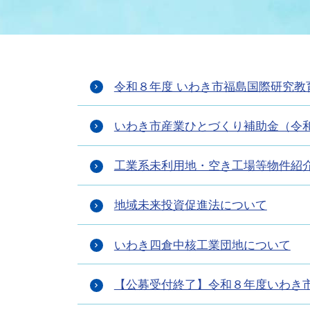
まちづくり
スポーツ
保健・衛生
職員
地域
施設
指定
行政
福祉に関するその他の情報
地域
令和８年度 いわき市福島国際研究教
いわき市女性活躍推進ポータ
いわき市へのアクセス
公売
いわ
市の
雇用
ルサイト
いわき市産業ひとづくり補助金（令
市議会
審議
工業系未利用地・空き工場等物件紹
電子サービス
オー
地域未来投資促進法について
監査委員
農業
いわき四倉中核工業団地について
【公募受付終了】令和８年度いわき
ご意見・ご質問
水道