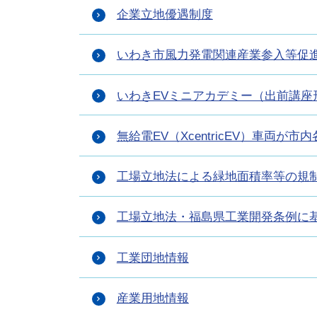
企業立地優遇制度
いわき市風力発電関連産業参入等促
いわきEVミニアカデミー（出前講座
無給電EV（XcentricEV）車両が
工場立地法による緑地面積率等の規
工場立地法・福島県工業開発条例に
工業団地情報
産業用地情報