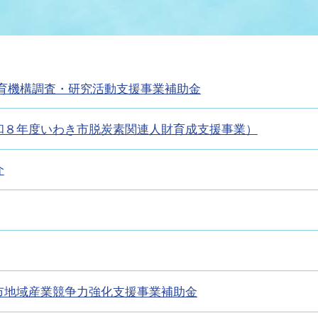
情報
関連情報
管理者
計画
移住・定住
新型コロナウイルス感染
教育旅行
除染事業
行政改革
福祉
設ページ
育機構調査・研究活動支援事業補助金
き市立美術館
制度
監査
・労働
産業
和８年度いわき市脱炭素関連人財育成支援事業）
会など
いわき市広告事業
介
プンデータ・活用事例
市民意見募集(パブリック
委員会
メント)
市地域産業競争力強化支援事業補助金
局
施設案内