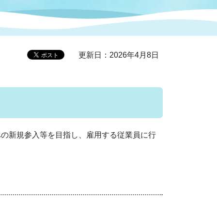
症特
人権・男女共同参画
国際・国内交流
環境法令等に基づく届出
公有財産
医療センター
更新日：2026年4月8日
情報公開・個人情報保護
選挙
選挙管理委員会
への新規参入等を目指し、雇用する従業員に行
コ
市制施行周年関連情報
組織一覧