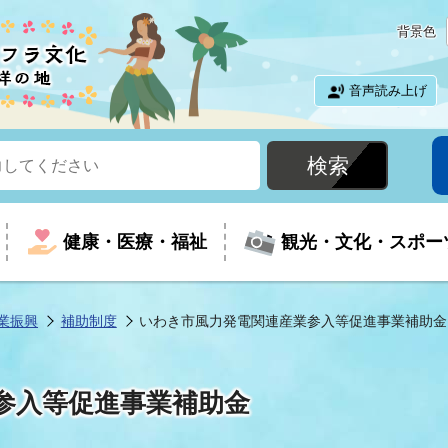
背景色
音声読み上げ
健康・医療・福祉
観光・文化・スポー
業振興
補助制度
いわき市風力発電関連産業参入等促進事業補助金
という時に
て
イベントの案内
振興
室
届出・証明
教育
児童福祉
外国人観光客向けページ
廃棄物
フラシティいわき
参入等促進事業補助金
ナンバー
包括ケア(介護予防等)
ルコース
・介護
住まい・生活・相談
福祉事業者向け情報
歴史・文化
都市計画・開発・建築
広聴