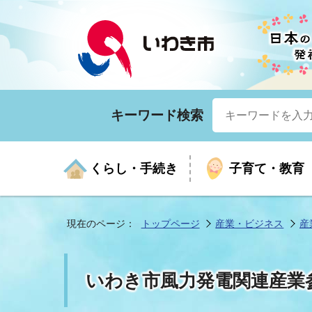
キーワード検索
くらし・手続き
子育て・教育
現在のページ：
トップページ
産業・ビジネス
産
くらしの手続きガイド
生涯学習
医療
お知らせ
入札・契約
市の紹介
いざ
子育
健康
年間
産業
市長
いわき市風力発電関連産業
年金・保険
高齢者福祉・介護
目的から探す
企業立地
市の統計
マイ
地域
モデ
福祉
広報