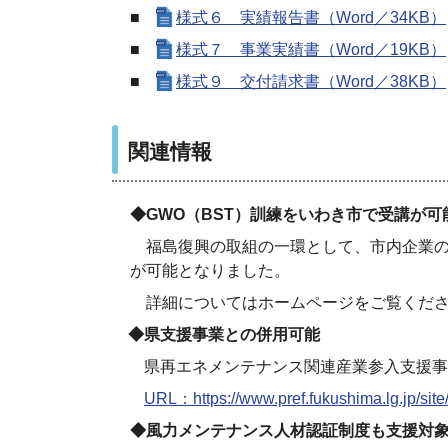
■
様式６ 実績報告書（Word／34KB）
■
様式７ 事業実績書（Word／19KB）
■
様式９ 交付請求書（Word／38KB）
関連情報
◆GWO
（
BST
）訓練をいわき市で受講が可
福島復興の取組の一環として、市内企業
が可能となりました。
詳細についてはホーム
ページをご覧くだ
◆県支援事業との併用可能
県再エネメンテナンス
関連産業参入支援
事
URL：https
://
www.pref.fukushima.lg.jp/sit
◆風力メンテナンス人材認証制度も支援対