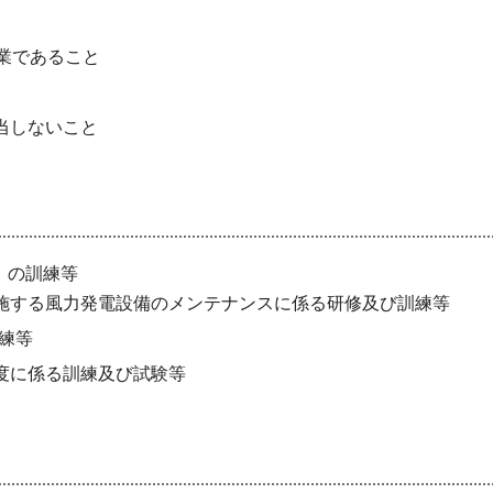
業
であること
当しないこと
）の訓練等
施
する
風力
発電設備の
メンテナンス
に係る
研修
及び
訓練等
練等
度に係る訓練及び試験等