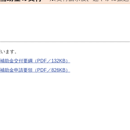
願います。
助金交付要綱（PDF／132KB）
助金申請要領（PDF／826KB）