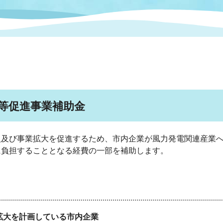
情報
関連情報
管理者
計画
移住・定住
新型コロナウイルス感染
教育旅行
除染事業
行政改革
福祉
設ページ
き市立美術館
制度
監査
・労働
産業
等促進事業補助金
会など
いわき市広告事業
プンデータ・活用事例
入及び事業拡大を促進するため、市内企業が風力発電関連産業
に負担することとなる経費の一部を補助します。
市民意見募集(パブリック
委員会
メント)
局
施設案内
拡大を計画している市内企業