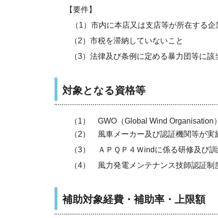
【要件】
（1）
市内に本店又は支店等が所在する企
（2）市税を滞納していないこと
（3）法律及び条例に定める
暴力団等に該
対象となる資格等
（1）
GWO
（
Global Wind
Organisation
（2） 風車
メーカー及び認証機関等が実
（3）
ＡＰＱＰ４Ｗ
ind
に係る研修及び訓
（4） 風力発電メンテナンス技師認証制
補助対象経費・補助率・上限額