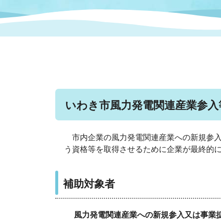
まちづくり
スポーツ
保健・衛生
職員
地域
施設
指定
行政
福祉に関するその他の情報
地域
いわき市女性活躍推進ポータ
いわき市へのアクセス
公売
いわ
市の
雇用
ルサイト
いわき市風力発電関連産業参入
市議会
審議
電子サービス
オー
市内企業の風力発電関連産業への新規参
う資格等を取得させるために企業が最終的
監査委員
農業
補助対象者
ご意見・ご質問
水道
風力発電関連産業への新規参入又は事業