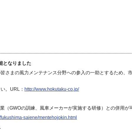
能となりまし
た
の皆さまの風力メンテナンス分
野への参入の一助とするため、
さい。
URL
：
http://www.hokutaku-co.jp
/
業（
GWO
の訓練、風車メー
カーが実施する研修）との併用が
e/fukushima-saiene/mentehojokin.html
象