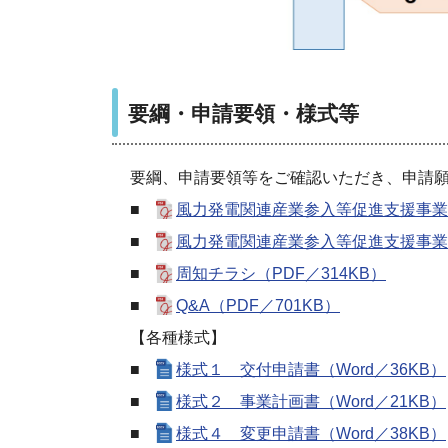
要綱・申請要領・様式等
要綱、申請要領等をご確認いただき、申請
■
風力発電関連産業参入等促進支援事業補
■
風力発電関連産業参入等促進支援事業補
■
周知チラシ（PDF／314KB）
■
Q&A（PDF／701KB）
【各種様式】
■
様式１ 交付申請書（Word／36KB）
■
様式２ 事業計画書（Word／21KB）
■
様式４ 変更申請書（Word／38KB）