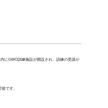
市内に
GWO
訓練施設
が
開設され
、
訓練の受講が
可能です。