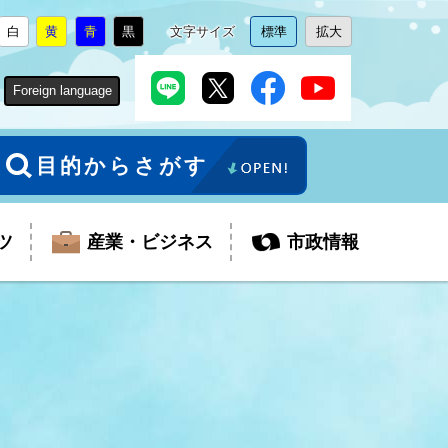
白
黄
青
黒
文字サイズ
標準
拡大
背
に
背
に
背
に
背
に
文
に
文
に
景
変
景
変
景
変
景
変
字
変
字
変
色
更
色
更
色
更
色
更
サ
更
サ
更
Foreign language
を
を
を
を
イ
イ
ズ
ズ
を
を
目的からさがす
ツ
産業・ビジネス
市政情報
税金
教育委員会
障がい者福祉
観光スポット
支払・請求
ふるさと寄附金
ごみ・環境
生活保護
芸術
企業支援・起業支援
財政