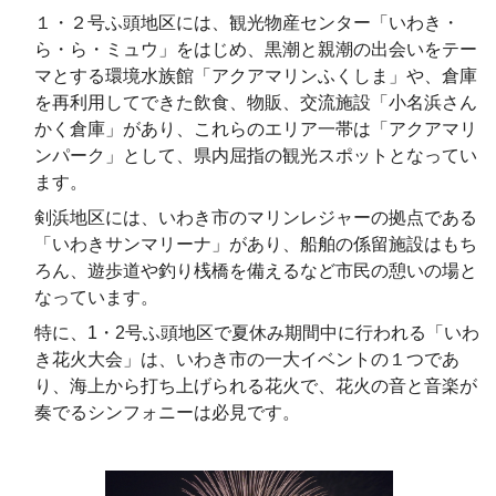
１・２号ふ頭地区には、観光物産センター「いわき・
ら・ら・ミュウ」をはじめ、黒潮と親潮の出会いをテー
マとする環境水族館「アクアマリンふくしま」や、倉庫
を再利用してできた飲食、物販、交流施設「小名浜さん
かく倉庫」があり、これらのエリア一帯は「アクアマリ
ンパーク」として、県内屈指の観光スポットとなってい
ます。
剣浜地区には、いわき市のマリンレジャーの拠点である
「いわきサンマリーナ」があり、船舶の係留施設はもち
ろん、遊歩道や釣り桟橋を備えるなど市民の憩いの場と
なっています。
特に、1・2号ふ頭地区で夏休み期間中に行われる「いわ
き花火大会」は、いわき市の一大イベントの１つであ
り、海上から打ち上げられる花火で、花火の音と音楽が
奏でるシンフォニーは必見です。