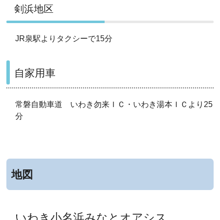
剣浜地区
JR泉駅よりタクシーで15分
自家用車
常磐自動車道 いわき勿来ＩＣ・いわき湯本ＩＣより25
分
地図
いわき小名浜みなとオアシス