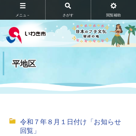
メニュ－
さがす
閲覧補助
平地区
令和７年８月１日付け「お知らせ
回覧」