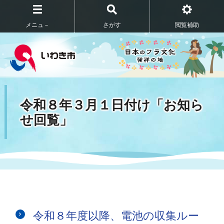
メニュ－
さがす
閲覧補助
令和８年３月１日付け「お知ら
せ回覧」
令和８年度以降、電池の収集ルー